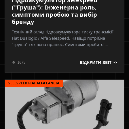
Гідроакумулятор Selespeed
("Груша"): Інженерна роль,
симптоми пробою та вибір
бренду
Технічний огляд гідроакумулятора тиску трансмісії
Fiat Dualogic / Alfa Selespeed. Навіщо потрібна
"груша" і як вона працює. Симптоми пробитої
мембрани: часте жужжання насоса, вибивання в
нейтраль, перелив бачка. Чому ми рекомендуємо
ВІДКРИТИ ЗВІТ >>
👁 1675
оригінал Magneti Marelli.
SELESPEED FIAT ALFA LANCIA