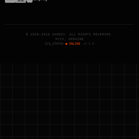
© 2020-2026 AXONIX. ALL RIGHTS RESERVED.
KYIV, UKRAINE
SYS_STATUS:
● ONLINE
v4.5.0