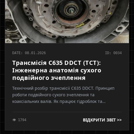
DATE: 08.01.2026
ID: 0034
Трансмісія C635 DDCT (TCT):
Інженерна анатомія сухого
подвійного зчеплення
Технічний розбір трансмісії C635 DDCT. Принцип
роботи подвійного сухого зчеплення та
коаксіальних валів. Як працює гідроблок та
соленоїди. Процес перемикання передач без
розриву потоку потужності. Типові несправності:
ВІДКРИТИ ЗВІТ >>
👁 1794
витік масла в КПП та знос датчиків.