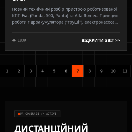
Повний технічний розбір пристрою роботизованої
КПП Fiat (Panda, 500, Punto) та Alfa Romeo. Принцип
роботи гідроакумулятора ("груші"), електронасоса
та соленоїдів. Як відбувається вибір та вмикання
передач. Роль потенціометрів зчеплення.
ВІДКРИТИ ЗВІТ >>
👁 1839
Інженерний алгоритм перемикання.
1
2
3
4
5
6
7
8
9
10
11
UA_COVERAGE // ACTIVE
ДИСТАНЦІЙНИЙ