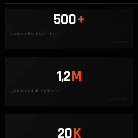
500
+
НАВЧЕНИХ МАЙСТРІВ
EDU_SUCCESS
1,2
M
ДОПОМОГИ В РЕМОНТІ
TECH_SUPPORT
20
K
TX_DATA_RECOVERY_PROTOCOL_88.04_ACK_LOADED