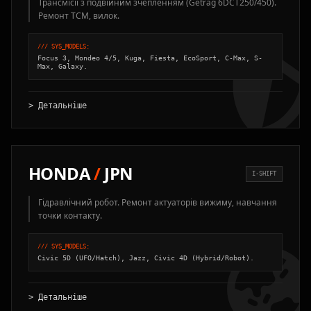
Трансмісії з подвійним зчепленням (Getrag 6DCT250/450).
Ремонт TCM, вилок.
/// SYS_MODELS:
Focus 3, Mondeo 4/5, Kuga, Fiesta, EcoSport, C-Max, S-
Max, Galaxy.
> Детальніше
HONDA
/
JPN
I-SHIFT
Гідравлічний робот. Ремонт актуаторів вижиму, навчання
точки контакту.
/// SYS_MODELS:
Civic 5D (UFO/Hatch), Jazz, Civic 4D (Hybrid/Robot).
> Детальніше