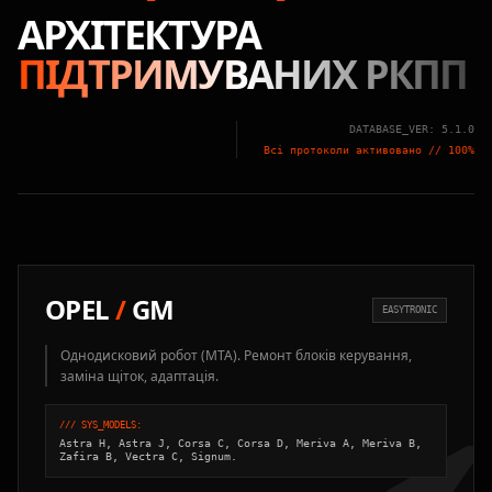
АРХІТЕКТУРА
ПІДТРИМУВАНИХ РКПП
DATABASE_VER: 5.1.0
Всі протоколи активовано // 100%
OPEL
/
GM
EASYTRONIC
Однодисковий робот (MTA). Ремонт блоків керування,
заміна щіток, адаптація.
/// SYS_MODELS:
Astra H, Astra J, Corsa C, Corsa D, Meriva A, Meriva B,
Zafira B, Vectra C, Signum.