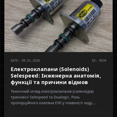
DATE: 08.01.2026
ID: 0038
Електроклапани (Solenoids)
Selespeed: Інженерна анатомія,
функції та причини відмов
Технічний огляд електроклапанів (соленоїдів)
трансмісії Selespeed та Dualogic. Роль
пропорційного клапана EV0 у плавності ходу.
Причини відмов: абразивний знос плунжера,
замикання обмотки, забиті сітки. Симптоми