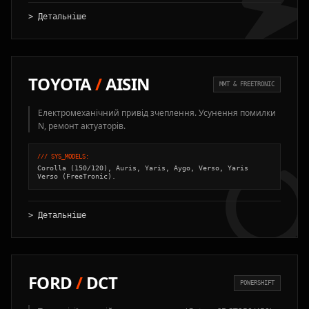
> Детальніше
TOYOTA
/
AISIN
MMT & FREETRONIC
Електромеханічний привід зчеплення. Усунення помилки
N, ремонт актуаторів.
/// SYS_MODELS:
Corolla (150/120), Auris, Yaris, Aygo, Verso, Yaris
Verso (FreeTronic).
> Детальніше
FORD
/
DCT
POWERSHIFT