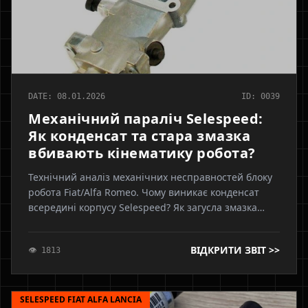
DATE: 08.01.2026
ID: 0039
Механічний параліч Selespeed:
Як конденсат та стара змазка
вбивають кінематику робота?
Технічний аналіз механічних несправностей блоку
робота Fiat/Alfa Romeo. Чому виникає конденсат
всередині корпусу Selespeed? Як загусла змазка
блокує рух штоків вибору передач. Симптоми
механічного клину: туге перемикання, хрускіт,
ВІДКРИТИ ЗВІТ >>
👁 1813
помилки позиціонування. Процедура ребілду
механіки.
SELESPEED FIAT ALFA LANCIA