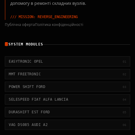
допомогу в ремонті складних вузлів.
/// MISSION: REVERSE_ENGINEERING
Публічна оферта
Політика конфіденційності
SYSTEM MODULES
EASYTRONIC OPEL
01
MMT FREETRONIC
02
POWER SHIFT FORD
03
SELESPEED FIAT ALFA LANCIA
04
DURASHIFT EST FORD
05
VAG DS085 AUDI A2
06