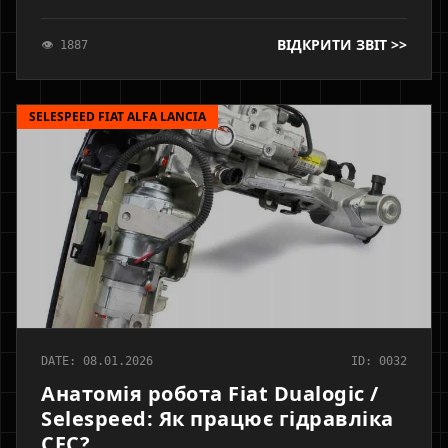
використовуються Tutela CS Speed та DOT4
одночасно. Ризики заливання неправильної рідини.
ВІДКРИТИ ЗВІТ >>
👁 1887
Особливості прокачки зчеплення сканером.
SELESPEED FIAT ALFA LANCIA
DATE: 08.01.2026
ID: 0032
Анатомія робота Fiat Dualogic /
Selespeed: Як працює гідравліка
CFC?