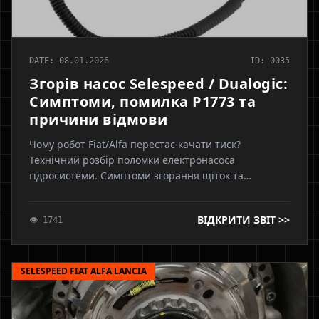
DATE: 08.01.2026
ID: 0035
Згорів насос Selespeed / Dualogic:
Симптоми, помилка P1773 та
причини відмови
Чому робот Fiat/Alfa перестає качати тиск?
Технічний розбір поломки електронасоса
гідросистеми. Симптоми згорання щіток та
запобіжника. Вплив несправного гідроакумулятора
("груші") на ресурс насоса. Порівняння
ВІДКРИТИ ЗВІТ >>
👁 1741
оригінальних помп Magneti Marelli та китайських
аналогів.
SELESPEED FIAT ALFA LANCIA