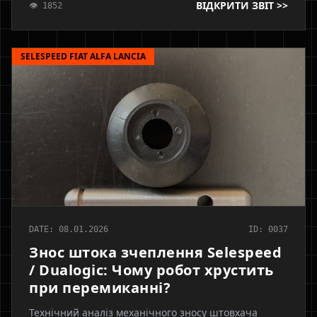
ВІДКРИТИ ЗВІТ >>
👁 1852
несправного соленоїда. Чистка ультразвуком проти
заміни.
SELESPEED FIAT ALFA LANCIA
DATE: 08.01.2026
ID: 0037
Знос штока зчеплення Selespeed
/ Dualogic: Чому робот хрустить
при перемиканні?
Технічний аналіз механічного зносу штовхача