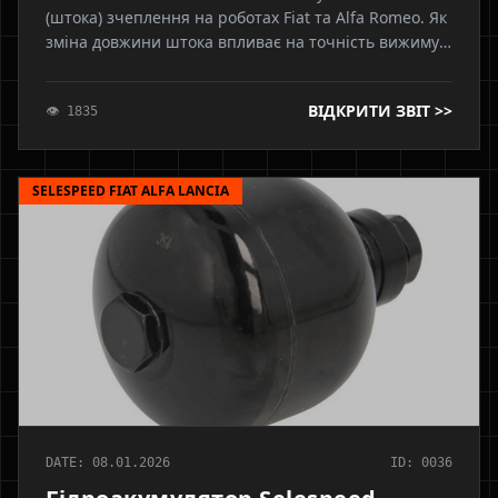
(штока) зчеплення на роботах Fiat та Alfa Romeo. Як
зміна довжини штока впливає на точність вижиму.
Чому виникає недожим зчеплення при цілому
диску. Ризики "наварювання" штока та необхідність
ВІДКРИТИ ЗВІТ >>
👁 1835
заміни вилки.
SELESPEED FIAT ALFA LANCIA
DATE: 08.01.2026
ID: 0036