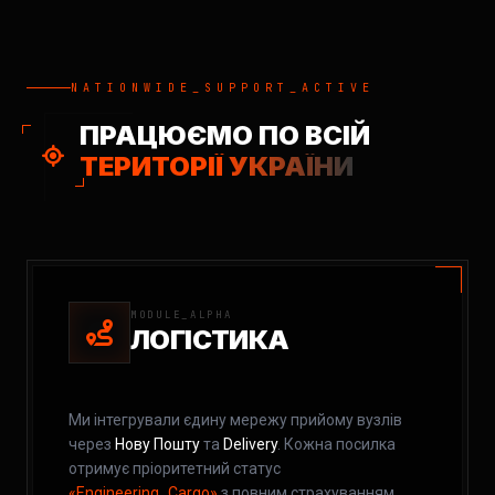
NATIONWIDE_SUPPORT_ACTIVE
ПРАЦЮЄМО ПО ВСІЙ
ТЕРИТОРІЇ УКРАЇНИ
MODULE_ALPHA
ЛОГІСТИКА
Ми інтегрували єдину мережу прийому вузлів
через
Нову Пошту
та
Delivery
. Кожна посилка
отримує пріоритетний статус
«Engineering_Cargo»
з повним страхуванням