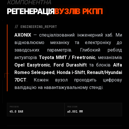
КОМПОНЕНТНА
РЕГЕНЕРАЦІЯ
ВУЗЛІВ РКПП
// ENGINEERING_REPORT
AXONIX
— спеціалізований інженерний хаб. Ми
відновлюємо механіку та електроніку до
заводських параметрів. Глибокий ребілд
актуаторів
Toyota MMT / Freetronic
, механізмів
Opel Easytronic
,
Ford Durashift
та блоків
Alfa
Romeo Selespeed
,
Honda i-Shift
,
Renault/Hyundai
7DCT
. Кожен вузол проходить цифрову
валідацію на навантажувальному стенді.
PRESSURE
PRECISION
45.0 BAR
±0.001 MM