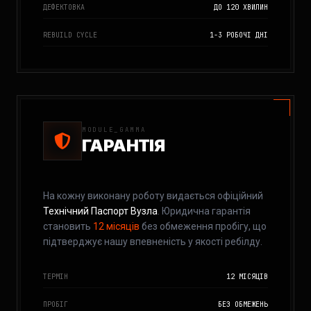
ДЕФЕКТОВКА
ДО 120 ХВИЛИН
REBUILD CYCLE
1-3 РОБОЧІ ДНІ
MODULE_GAMMA
ГАРАНТІЯ
На кожну виконану роботу видається офіційний
Технічний Паспорт Вузла
. Юридична гарантія
становить
12 місяців
без обмеження пробігу, що
підтверджує нашу впевненість у якості ребілду.
ТЕРМІН
12 МІСЯЦІВ
ПРОБІГ
БЕЗ ОБМЕЖЕНЬ