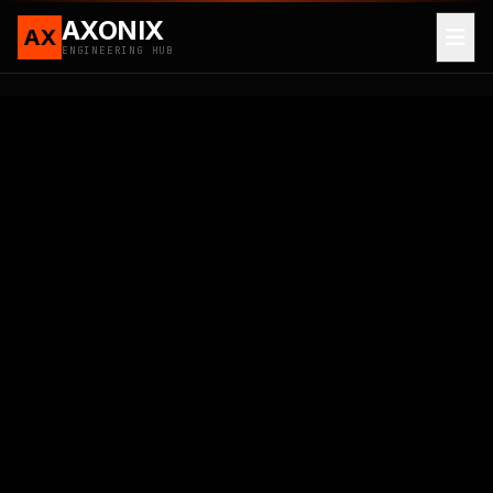
AXONIX
AX
ENGINEERING HUB