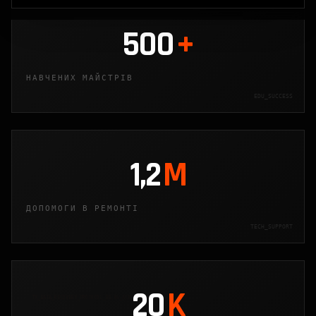
500
+
НАВЧЕНИХ МАЙСТРІВ
EDU_SUCCESS
1,2
M
ДОПОМОГИ В РЕМОНТІ
TECH_SUPPORT
20
K
TX_DATA_RECOVERY_PROTOCOL_88.04_ACK_LOADED