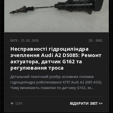
DATE: 25.02.2026
ID: 0081
Несправності гідроциліндра
зчеплення Audi A2 DS085: Ремонт
актуатора, датчик G162 та
регулювання троса
Детальний технічний розбір основних поломок
гідроциліндра роботизованої КПП Audi A2 (085 ASG).
Чому виникають помилки по датчику G162, як
впливає розтягнутий трос та поради від Axonix
щодо налаштування вольтажу та адаптації.
ВІДКРИТИ ЗВІТ >>
👁 1233