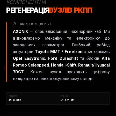
КОМПОНЕНТНА
РЕГЕНЕРАЦІЯ
ВУЗЛІВ РКПП
// ENGINEERING_REPORT
AXONIX
— спеціалізований інженерний хаб. Ми
відновлюємо механіку та електроніку до
заводських параметрів. Глибокий ребілд
актуаторів
Toyota MMT / Freetronic
, механізмів
Opel Easytronic
,
Ford Durashift
та блоків
Alfa
Romeo Selespeed
,
Honda i-Shift
,
Renault/Hyundai
7DCT
. Кожен вузол проходить цифрову
валідацію на навантажувальному стенді.
PRESSURE
PRECISION
45.0 BAR
±0.001 MM