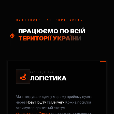
NATIONWIDE_SUPPORT_ACTIVE
ПРАЦЮЄМО ПО ВСІЙ
ТЕРИТОРІЇ УКРАЇНИ
MODULE_ALPHA
ЛОГІСТИКА
Ми інтегрували єдину мережу прийому вузлів
через
Нову Пошту
та
Delivery
. Кожна посилка
отримує пріоритетний статус
«Engineering_Cargo»
з повним страхуванням