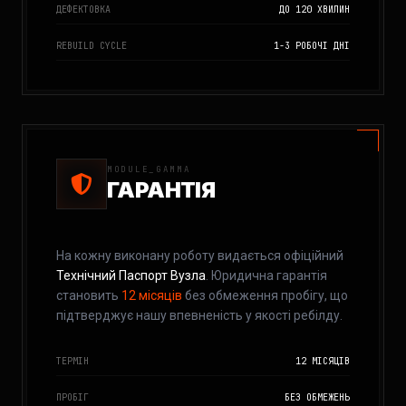
ДЕФЕКТОВКА
ДО 120 ХВИЛИН
REBUILD CYCLE
1-3 РОБОЧІ ДНІ
MODULE_GAMMA
ГАРАНТІЯ
На кожну виконану роботу видається офіційний
Технічний Паспорт Вузла
. Юридична гарантія
становить
12 місяців
без обмеження пробігу, що
підтверджує нашу впевненість у якості ребілду.
ТЕРМІН
12 МІСЯЦІВ
ПРОБІГ
БЕЗ ОБМЕЖЕНЬ