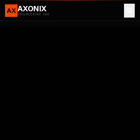
AXONIX
AX
ENGINEERING HUB