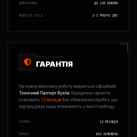
ДЕФЕКТОВКА
ДО 120 ХВИЛИН
REBUILD CYCLE
1-3 РОБОЧІ ДНІ
MODULE_GAMMA
ГАРАНТІЯ
На кожну виконану роботу видається офіційний
Технічний Паспорт Вузла
. Юридична гарантія
становить
12 місяців
без обмеження пробігу, що
підтверджує нашу впевненість у якості ребілду.
ТЕРМІН
12 МІСЯЦІВ
ПРОБІГ
БЕЗ ОБМЕЖЕНЬ