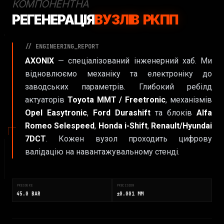
КОМПОНЕНТНА
РЕГЕНЕРАЦІЯ
ВУЗЛІВ РКПП
// ENGINEERING_REPORT
AXONIX
— спеціалізований інженерний хаб. Ми
відновлюємо механіку та електроніку до
заводських параметрів. Глибокий ребілд
актуаторів
Toyota MMT / Freetronic
, механізмів
Opel Easytronic
,
Ford Durashift
та блоків
Alfa
Romeo Selespeed
,
Honda i-Shift
,
Renault/Hyundai
7DCT
. Кожен вузол проходить цифрову
валідацію на навантажувальному стенді.
PRESSURE
PRECISION
45.0 BAR
±0.001 MM