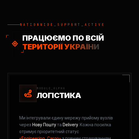
NATIONWIDE_SUPPORT_ACTIVE
ПРАЦЮЄМО ПО ВСІЙ
ТЕРИТОРІЇ УКРАЇНИ
MODULE_ALPHA
ЛОГІСТИКА
Ми інтегрували єдину мережу прийому вузлів
через
Нову Пошту
та
Delivery
. Кожна посилка
отримує пріоритетний статус
«Engineering_Cargo»
з повним страхуванням