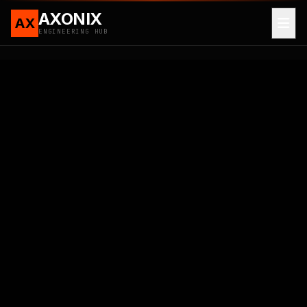
AXONIX
AX
ENGINEERING HUB