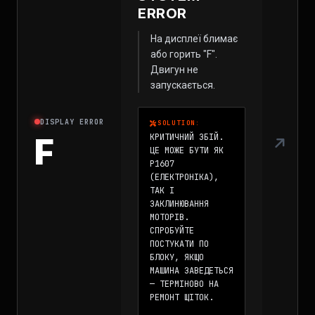
ERROR
На дисплеї блимає
або горить "F".
Двигун не
запускається.
DISPLAY ERROR
SOLUTION:
F
КРИТИЧНИЙ ЗБІЙ.
ЦЕ МОЖЕ БУТИ ЯК
P1607
(ЕЛЕКТРОНІКА),
ТАК І
ЗАКЛИНЮВАННЯ
МОТОРІВ.
СПРОБУЙТЕ
ПОСТУКАТИ ПО
БЛОКУ, ЯКЩО
МАШИНА ЗАВЕДЕТЬСЯ
— ТЕРМІНОВО НА
РЕМОНТ ЩІТОК.