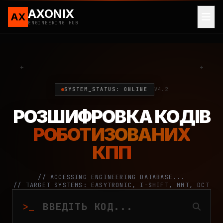
AXONIX
AX
ENGINEERING HUB
+
+
SYSTEM_STATUS: ONLINE
V4.2
РОЗШИФРОВКА КОДІВ
РОБОТИЗОВАНИХ
КПП
// ACCESSING ENGINEERING DATABASE...
// TARGET SYSTEMS: EASYTRONIC, I-SHIFT, MMT, DCT
>_