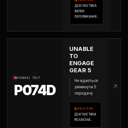
SOLUTION:
ДІАГНОСТИКА
ВИЛОК
ПЕРЕМИКАННЯ.
UNABLE
TO
ENGAGE
GEAR 5
HYUNDAI 7DCT
Не вдається
P074D
увімкнути 5
передачу.
SOLUTION:
ДІАГНОСТИКА
МЕХАНІКИ.