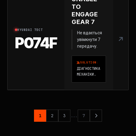
TO
ENGAGE
GEAR 7
HYUNDAI 7DCT
Не вдається
P074F
увімкнути 7
передачу.
SOLUTION:
ДІАГНОСТИКА
МЕХАНІКИ.
1
2
3
...
7