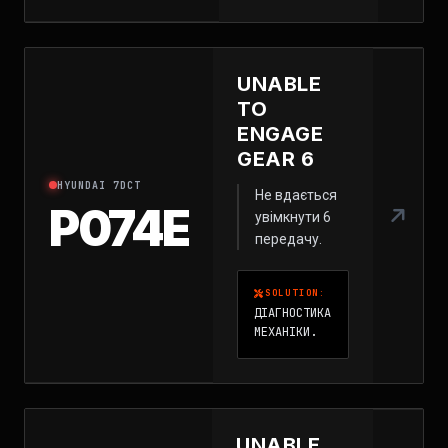
UNABLE
TO
ENGAGE
GEAR 6
HYUNDAI 7DCT
Не вдається
P074E
увімкнути 6
передачу.
SOLUTION:
ДІАГНОСТИКА
МЕХАНІКИ.
UNABLE