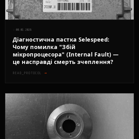
::
08.01.2026
Діагностична пастка Selespeed:
Чому помилка "Збій
мікропроцесора" (Internal Fault) —
це насправді смерть зчеплення?
READ_PROTOCOL
→