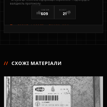
валідність протоколу.
CONFIRM
REJECT
609
21
INPUT_LOGGED: THANK YOU
//
СХОЖІ МАТЕРІАЛИ