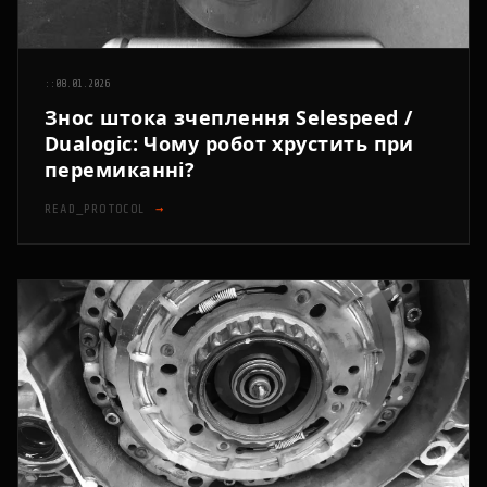
::
08.01.2026
Знос штока зчеплення Selespeed /
Dualogic: Чому робот хрустить при
перемиканні?
READ_PROTOCOL
→