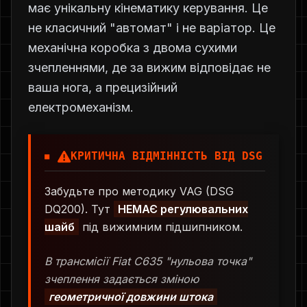
має унікальну кінематику керування. Це
не класичний "автомат" і не варіатор. Це
механічна коробка з двома сухими
зчепленнями, де за вижим відповідає не
ваша нога, а прецизійний
електромеханізм.
КРИТИЧНА ВІДМІННІСТЬ ВІД DSG
Забудьте про методику VAG (DSG
DQ200). Тут
НЕМАЄ регулювальних
шайб
під вижимним підшипником.
В трансмісії Fiat C635 "нульова точка"
зчеплення задається зміною
геометричної довжини штока