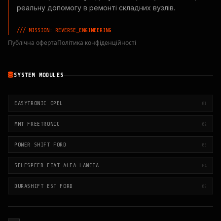
реальну допомогу в ремонті складних вузлів.
/// MISSION: REVERSE_ENGINEERING
Публічна оферта
Політика конфіденційності
SYSTEM MODULES
EASYTRONIC OPEL
01
MMT FREETRONIC
02
POWER SHIFT FORD
03
SELESPEED FIAT ALFA LANCIA
04
DURASHIFT EST FORD
05