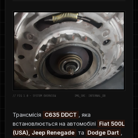
// FIG 1.0 - SYSTEM OVERVIEW
IMG_SRC: INTERNAL_DB
Трансмісія
C635 DDCT
, яка
встановлюється на автомобілі
Fiat 500L
(USA), Jeep Renegade
та
Dodge Dart
,