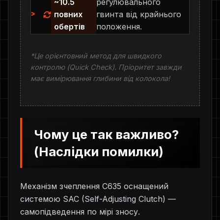
~10.5
регулювального
повних
гвинта від крайнього
обертів
положення.
*Це орієнтовний метод для швидкого
контролю (Quick Check). Пріоритет завжди
має вимірювання глибини від колокола!
Чому це так важливо?
(Наслідки помилки)
Механізм зчеплення C635 оснащений
системою SAC (Self-Adjusting Clutch) —
самопідведення по мірі зносу.