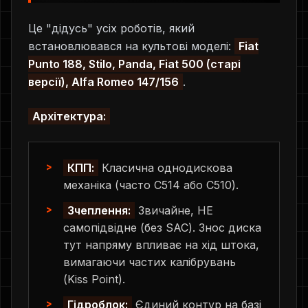
Це "дідусь" усіх роботів, який
встановлювався на культові моделі:
Fiat
Punto 188, Stilo, Panda, Fiat 500 (старі
версії), Alfa Romeo 147/156
.
Архітектура:
КПП:
Класична однодискова
механіка (часто C514 або C510).
Зчеплення:
Звичайне, НЕ
самопідвідне (без SAC). Знос диска
тут напряму впливає на хід штока,
вимагаючи частих калібрувань
(Kiss Point).
Гідроблок:
Єдиний контур на базі