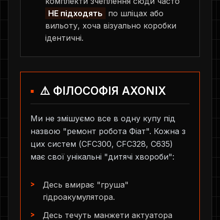
комплекти зчеплення сюди часто
НЕ підходять
по шліцах або
вильоту, хоча візуально коробки
ідентичні.
⚠️ ФІЛОСОФІЯ AXONIX
Ми не змішуємо все в одну купу під
назвою "ремонт робота Фіат". Кожна з
цих систем (CFC300, CFC328, C635)
має свої унікальні "дитячі хвороби":
Десь вмирає "груша"
гідроакумулятора.
Десь течуть манжети актуатора