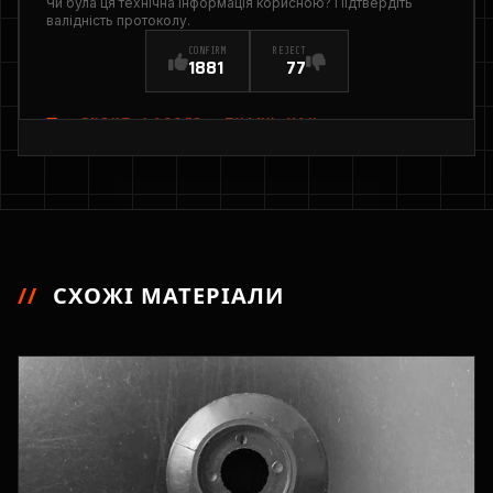
Чи була ця технічна інформація корисною? Підтвердіть
валідність протоколу.
CONFIRM
REJECT
1881
77
INPUT_LOGGED: THANK YOU
//
СХОЖІ МАТЕРІАЛИ