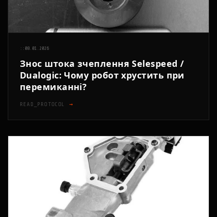
::
08.01.2026
Знос штока зчеплення Selespeed /
Dualogic: Чому робот хрустить при
перемиканні?
READ_PROTOCOL
→