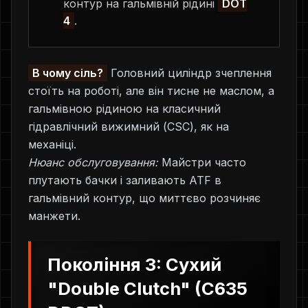
контур на гальмівній рідині
DOT
4
.
В чому сіль?
Головний циліндр зчеплення
стоїть на роботі, але він тисне не маслом, а
гальмівною рідиною на класичний
гідравлічний вижимний (CSC), як на
механіці.
Нюанс обслуговування:
Майстри часто
плутають бачки і заливають ATF в
гальмівний контур, що миттєво розчиняє
манжети.
Покоління 3: Сухий
"Double Clutch" (C635