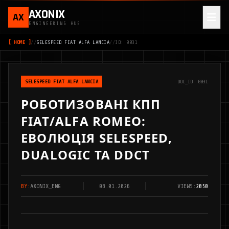
AXONIX
AX
ENGINEERING HUB
[ HOME ]
//
SELESPEED FIAT ALFA LANCIA
//
ID: 0031
SELESPEED FIAT ALFA LANCIA
DOC_ID: 0031
РОБОТИЗОВАНІ КПП
FIAT/ALFA ROMEO:
ЕВОЛЮЦІЯ SELESPEED,
DUALOGIC ТА DDCT
BY:
AXONIX_ENG
08.01.2026
VIEWS:
2050