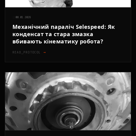
::
08.01.2026
Механічний параліч Selespeed: Як
конденсат та стара змазка
вбивають кінематику робота?
READ_PROTOCOL
→