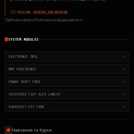
/// MISSION: REVERSE_ENGINEERING
Публічна оферта
Політика конфіденційності
SYSTEM MODULES
EASYTRONIC OPEL
01
MMT FREETRONIC
02
POWER SHIFT FORD
03
SELESPEED FIAT ALFA LANCIA
04
DURASHIFT EST FORD
05
Навчання та Курси