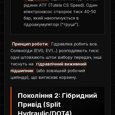
рідини ATF (Tutela CS Speed). Один
електронасос створює тиск 40-50
бар, який накопичується в
гідроакумуляторі ("груші").
Принцип роботи:
Гідравліка робить все.
Соленоїди (EV0, EV1...) розподіляють тиск:
одні штовхають шток вибору передач, інші
тиснуть на
гідравлічний вижимний
підшипник
(або зовнішній робочий
циліндр), що витискає корзину.
Покоління 2: Гібридний
Привід (Split
Hydraulic/DOT4)