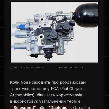
// FIG 1.0 - SYSTEM OVERVIEW
IMG_SRC: INTERNAL_DB
Коли мова заходить про роботизовані
трансмісії концерну FCA (Fiat Chrysler
Automobiles), більшість користувачів
використовує узагальнений термін
"Selespeed"
або
"Dualogic"
. Однак, з