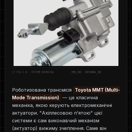
// FIG 1.0 - SYSTEM OVERVIEW
IMG_SRC: INTERNAL_DB
Роботизована трансмісія
Toyota MMT (Multi-
Mode Transmission)
— це класична
механіка, якою керують електромеханічні
актуатори. "Ахіллесовою п'ятою" цієї
системи є сам виконавчий механізм
(актуатор) вижиму зчеплення. Саме він