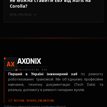
не можна ставити ЕБУ від Auris на
Corolla?
READ_PROTOCOL
→
AXONIX
AX
ENGINEERING HUB
Перший в Україні інженерний хаб
по ремонту
роботизованих трансмісій. Ми об'єднуємо професійне
навчання, технічну документацію (Tech Data) та
реальну допомогу в ремонті складних вузлів.
/// MISSION: REVERSE_ENGINEERING
Публічна оферта
Політика конфіденційності