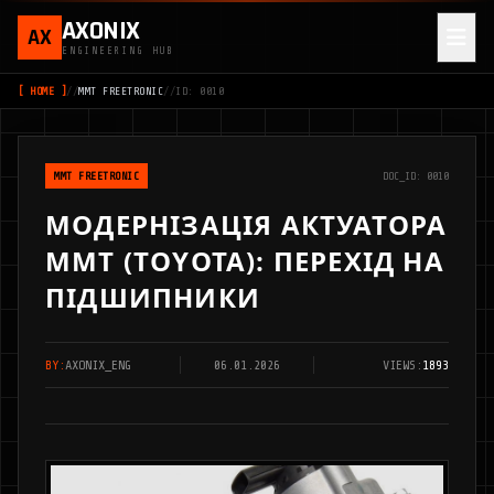
AXONIX
AX
ENGINEERING HUB
[ HOME ]
//
MMT FREETRONIC
//
ID: 0010
MMT FREETRONIC
DOC_ID: 0010
МОДЕРНІЗАЦІЯ АКТУАТОРА
MMT (TOYOTA): ПЕРЕХІД НА
ПІДШИПНИКИ
BY:
AXONIX_ENG
06.01.2026
VIEWS:
1893