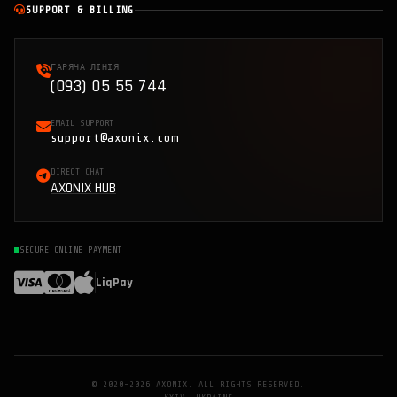
SUPPORT & BILLING
ГАРЯЧА ЛІНІЯ
(093) 05 55 744
EMAIL SUPPORT
support@axonix.com
DIRECT CHAT
AXONIX HUB
SECURE ONLINE PAYMENT
LiqPay
© 2020-2026 AXONIX. ALL RIGHTS RESERVED.