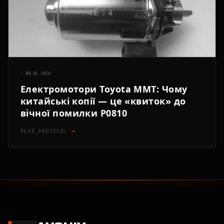
::
09.02.2026
Електромотори Toyota MMT: Чому
китайські копії — це «квиток» до
вічної помилки P0810
READ_PROTOCOL
→