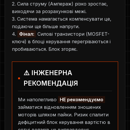
2. Сила струму (Ампераж) різко зростає,
виходячи за розрахункові межі.
3. Система намагається компенсувати це,
подаючи ще більше напруги.
4.
Фінал:
Силові транзистори (MOSFET-
ключі) в блоці керування перегріваються і
пробиваються. Блок згоряє.
⚠️ ІНЖЕНЕРНА
РЕКОМЕНДАЦІЯ
Ми наполегливо
НЕ рекомендуємо
займатися відновленням зношених
моторів шляхом пайки. Ризик спалити
дефіцитний блок керування вартістю в
сотні доларів не виправдовує