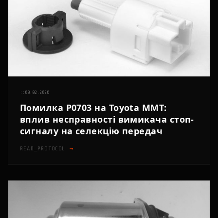
::
09.02.2026
Помилка P0703 на Toyota MMT:
вплив несправності вимикача стоп-
сигналу на селекцію передач
READ_PROTOCOL
→