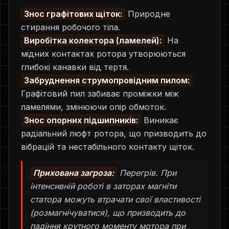
Знос графітових щіток:
Природне
стирання робочого тіла.
Виробітка колектора (ламелей):
На
мідних контактах ротора утворюються
глибокі канавки від тертя.
Забруднення струмопровідним пилом:
Графітовий пил забиває проміжки між
ламелями, змінюючи опір обмоток.
Знос опорних підшипників:
Виникає
радіальний люфт ротора, що призводить до
вібрацій та нестабільного контакту щіток.
Прихована загроза:
Перегрів. При
інтенсивній роботі в заторах магніти
статора можуть втрачати свої властивості
(розмагнічуватися), що призводить до
падіння крутного моменту мотора при