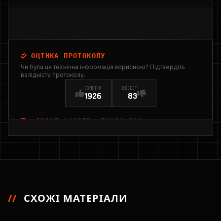
ОЦІНКА ПРОТОКОЛУ
Чи була ця технічна інформація корисною? Підтвердіть
валідність протоколу.
CONFIRM
REJECT
1926
83
INPUT_LOGGED: THANK YOU
//
СХОЖІ МАТЕРІАЛИ