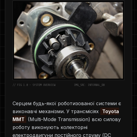
// FIG 1.0 - SYSTEM OVERVIEW
IMG_SRC: INTERNAL_DB
Серцем будь-якої роботизованої системи є
виконавчі механізми. У трансмісіях
Toyota
MMT
(Multi-Mode Transmission) всю силову
роботу виконують колекторні
електродвигуни постійного струму (DC