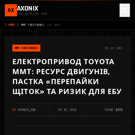
AXONIX
AX
ENGINEERING HUB
[ HOME ]
//
MMT FREETRONIC
//
ID: 0015
MMT FREETRONIC
DOC_ID: 0015
ЕЛЕКТРОПРИВОД TOYOTA
MMT: РЕСУРС ДВИГУНІВ,
ПАСТКА «ПЕРЕПАЙКИ
ЩІТОК» ТА РИЗИК ДЛЯ ЕБУ
BY:
AXONIX_ENG
07.01.2026
VIEWS:
2272