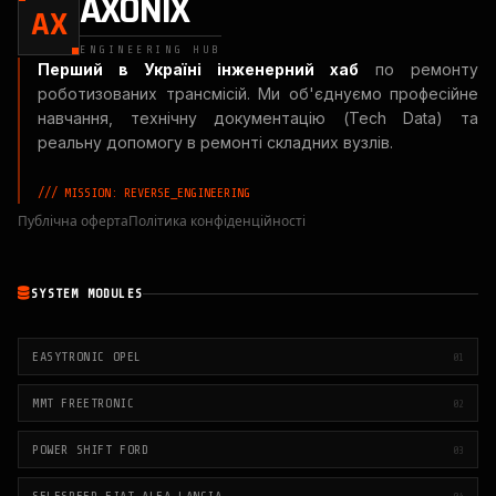
AXONIX
AX
ENGINEERING HUB
Перший в Україні інженерний хаб
по ремонту
роботизованих трансмісій. Ми об'єднуємо професійне
навчання, технічну документацію (Tech Data) та
реальну допомогу в ремонті складних вузлів.
/// MISSION: REVERSE_ENGINEERING
Публічна оферта
Політика конфіденційності
SYSTEM MODULES
EASYTRONIC OPEL
01
MMT FREETRONIC
02
POWER SHIFT FORD
03