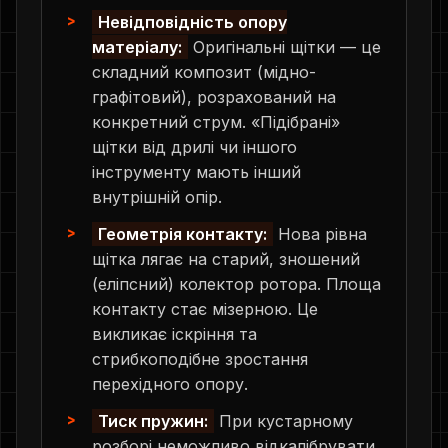
Невідповідність опору
матеріалу:
Оригінальні щітки — це
складний композит (мідно-
графітовий), розрахований на
конкретний струм. «Підібрані»
щітки від дрилі чи іншого
інструменту мають інший
внутрішній опір.
Геометрія контакту:
Нова рівна
щітка лягає на старий, зношений
(еліпсний) колектор ротора. Площа
контакту стає мізерною. Це
викликає іскріння та
стрибкоподібне зростання
перехідного опору.
Тиск пружин:
При кустарному
розборі неможливо відкалібрувати