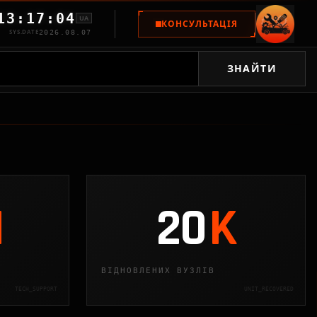
13:17:05
UA
КОНСУЛЬТАЦІЯ
SYS.DATE
2026.08.07
ЗНАЙТИ
M
20
K
ВІДНОВЛЕНИХ ВУЗЛІВ
TECH_SUPPORT
UNIT_RECOVERED