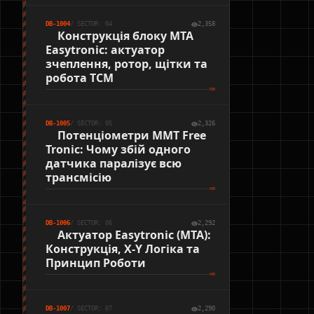
DB-1004
/ SECTOR: 04
2,358
Конструкція блоку MTA
Easytronic: актуатор
зчеплення, ротор, щітки та
робота TCM
DB-1005
/ SECTOR: 05
2,326
Потенціометри MMT Free
Tronic: Чому збій одного
датчика паралізує всю
трансмісію
DB-1006
/ SECTOR: 06
2,292
Актуатор Easytronic (MTA):
Конструкція, X-Y Логіка та
Принцип Роботи
DB-1007
/ SECTOR: 07
2,290