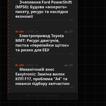
Зчеплення Ford PowerShift
(MPS6): Будова «мокрого»
пакету, ресурс та наслідки
економії
DB-1008
/ SECTOR: 08
2,272
Електропривод Toyota
MMT: Ресурс двигунів,
пастка «перепайки щіток»
та ризик для ЕБУ
DB-1009
/ SECTOR: 09
2,259
Механічний знос
Easytronic: Заміна вилок
КПП F17, проблема "А4" та
нюанси підбору запчастин
END_OF_DATA_PACKAGE