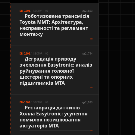
DB-1001
/ SECTOR: 01
2,853
Роботизована трансмісія
Toyota MMT: Архітектура,
несправності та регламент
монтажу
DB-1002
/ SECTOR: 02
2,744
Деградація приводу
зчеплення Easytronic: аналіз
руйнування головної
шестерні та опорних
підшипників MTA
DB-1003
/ SECTOR: 03
2,583
Реставрація датчиків
Холла Easytronic: усунення
помилок позиціювання
актуаторів MTA