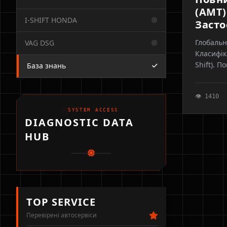
(AMT)
I-SHIFT HONDA
Засто
Глобальн
VAG DSG
Класифіка
Shift). 
База знань
PA6. Діз
на вашому
👁 1410
SYSTEM ACCESS
DIAGNOSTIC DATA
HUB
TOP SERVICE
Перевірені автосервіси