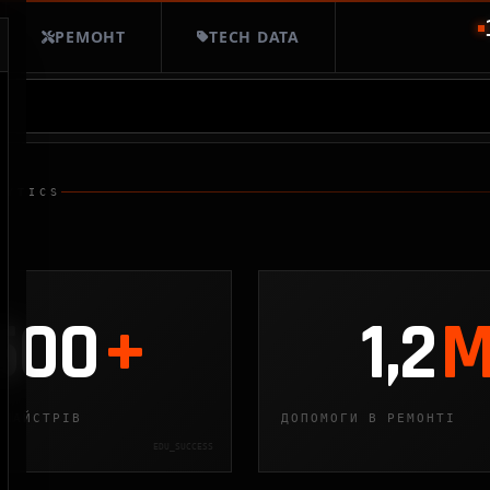
РЕМОНТ
TECH DATA
LYTICS
500
+
1,2
 МАЙСТРІВ
ДОПОМОГИ В РЕМОНТІ
EDU_SUCCESS