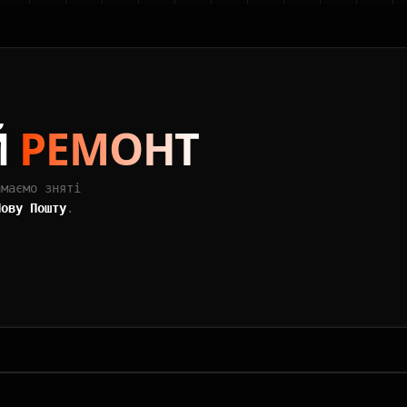
Й
РЕМОНТ
ймаємо зняті
Нову Пошту
.