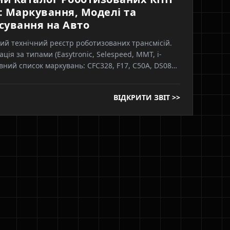
: Маркування, Моделі та
сування на Авто
ий технічний реєстр роботизованих трансмісій.
ція за типами (Easytronic, Selespeed, MMT, i-
Повний список маркувань: CFC328, F17, C50A, DS085,
найтеся, чия гідравліка чи електромеханіка стоїть
 авто: LuK, Marelli, Sachs чи Aisin.
ВІДКРИТИ ЗВІТ >>