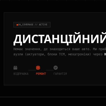
UA_COVERAGE // ACTIVE
ДИСТАНЦІЙНИ
Немає значення, де знаходиться ваше авто. Ми при
вузли (актуатори, блоки TCM, мехатроніки) через
ВІДПРАВКА
РЕМОНТ
ГАРАНТІЯ