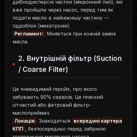
дрібнодисперсні частки (мікронний пил), які
вже пройшли через насос, перед тим як
подати масло в найніжнішу частину —
гідроблок (мехатронік).
Регламент:
Міняється при кожній заміні
масла.
2. Внутрішній фільтр (Suction
/ Coarse Filter)
Це «невидимий герой», про якого
забувають 90% сервісів. Це плаский
сітчастий або фетровий фільтр-
маслоприймач.
Локація:
Знаходиться
всередині картера
КПП
, безпосередньо перед забірною
горловиною масляного насоса.