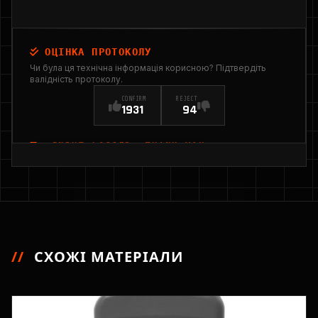
ОЦІНКА ПРОТОКОЛУ
Чи була ця технічна інформація корисною? Підтвердіть
валідність протоколу.
CONFIRM
REJECT
1931
94
INPUT_LOGGED: THANK YOU
//
СХОЖІ МАТЕРІАЛИ