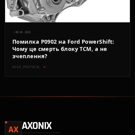
::
08.01.2026
Помилка P0902 на Ford PowerShift:
Чому це смерть блоку TCM, а не
зчеплення?
READ_PROTOCOL
→
AXONIX
AX