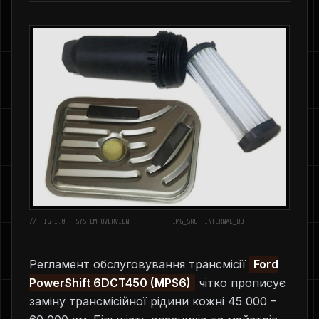
// FIG 1.0 - SYSTEM OVERVIEW
IMG_SRC: INTERNAL_DB
Регламент обслуговування трансмісії
Ford
PowerShift 6DCT450 (MPS6)
чітко прописує
заміну трансмісійної рідини кожні 45 000 –