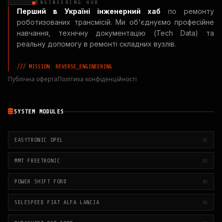
ENGINEERING HUB
Перший в Україні інженерний хаб
по ремонту
роботизованих трансмісій. Ми об'єднуємо професійне
навчання, технічну документацію (Tech Data) та
реальну допомогу в ремонті складних вузлів.
/// MISSION: REVERSE_ENGINEERING
Публічна оферта
Політика конфіденційності
SYSTEM MODULES
EASYTRONIC OPEL
01
MMT FREETRONIC
02
POWER SHIFT FORD
03
SELESPEED FIAT ALFA LANCIA
04