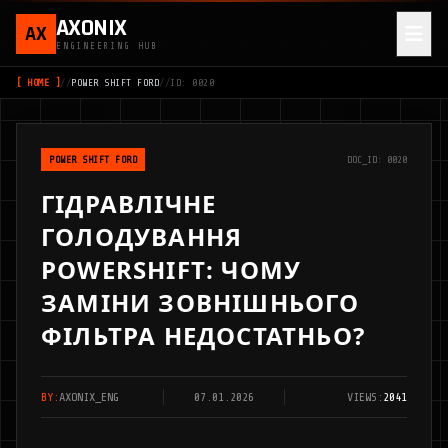
AXONIX
AX
ENGINEERING HUB
[ HOME ]
//
POWER SHIFT FORD
//
ID: 0020
POWER SHIFT FORD
DOC_ID: 0020
ГІДРАВЛІЧНЕ
ГОЛОДУВАННЯ
POWERSHIFT: ЧОМУ
ЗАМІНИ ЗОВНІШНЬОГО
ФІЛЬТРА НЕДОСТАТНЬО?
BY:
AXONIX_ENG
07.01.2026
VIEWS:
2041