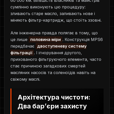
60 000 км. Більшість власників та майстрів
сумлінно виконують цю процедуру:
зливають старе масло, заливають нове і
міняють фільтр-картридж, що стоїть ззовні.
Але інженерна правда полягає в тому, що
це лише
половина міри
. Конструкція MPS6
передбачає
двоступеневу систему
фільтрації
. І ігнорування другого,
прихованого фільтруючого елемента, часто
стає причиною загадкових смертей
масляних насосів та соленоїдів навіть на
свіжому маслі.
Архітектура чистоти:
Два бар’єри захисту