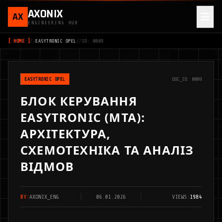
AXONIX
AX
ENGINEERING HUB
[ HOME ]
//
EASYTRONIC OPEL
//
ID: 0009
EASYTRONIC OPEL
DOC_ID: 0009
БЛОК КЕРУВАННЯ
EASYTRONIC (MTA):
АРХІТЕКТУРА,
СХЕМОТЕХНІКА ТА АНАЛІЗ
ВІДМОВ
BY:
AXONIX_ENG
06.01.2026
VIEWS:
1984