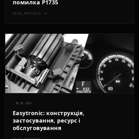
помилка P1735
READ_PROTOCOL
→
::
03.01.2026
Easytronic: конструкція,
застосування, ресурс і
обслуговування