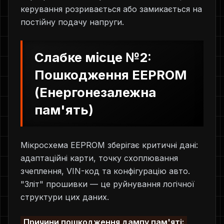
керування розривається або замикається на
постійну подачу напруги.
Слабке місце №2:
Пошкодження EEPROM
(Енергонезалежна
пам'ять)
Мікросхема EEPROM зберігає критичні дані:
адаптаційні карти, точку схоплювання
зчеплення, VIN-код та конфігурацію авто.
"Зліт" прошивки — це руйнування логічної
структури цих даних.
Причини пошкодження дампу пам'яті: