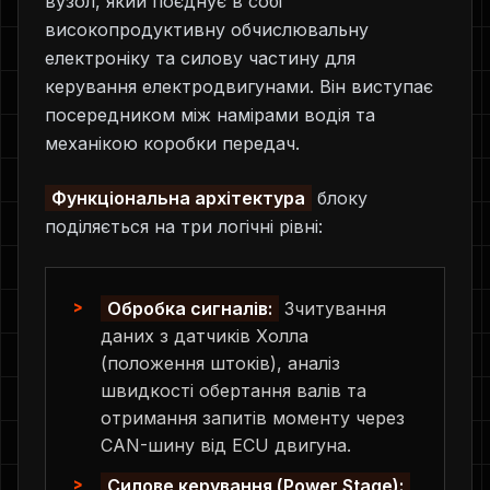
вузол, який поєднує в собі
високопродуктивну обчислювальну
електроніку та силову частину для
керування електродвигунами. Він виступає
посередником між намірами водія та
механікою коробки передач.
Функціональна архітектура
блоку
поділяється на три логічні рівні:
Обробка сигналів:
Зчитування
даних з датчиків Холла
(положення штоків), аналіз
швидкості обертання валів та
отримання запитів моменту через
CAN-шину від ECU двигуна.
Силове керування (Power Stage):