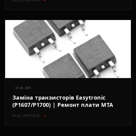
READ_PROTOCOL
→
::
18.01.2026
Заміна транзисторів Easytronic
(P1607/P1700) | Ремонт плати MTA
READ_PROTOCOL
→