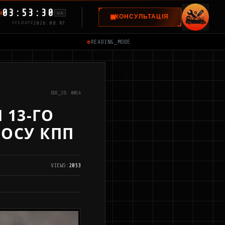
03:53:31
UA
КОНСУЛЬТАЦІЯ
SYS.DATE
2026.08.07
●
READING_MODE
DOC_ID: 0014
 13-ГО
НОСУ КПП
VIEWS:
2053