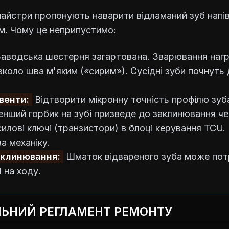
майстри пропонують наварити відламаний зуб напі
м. Чому це неприпустимо:
аводська шестерня загартована. Зварювання нагр
вколо шва м'яким («сирим»). Сусідні зуби почнут
венти:
Відтворити мікронну точність профілю зуб
нший горбик на зубі призведе до заклинювання че
илові ключі (транзистори) в блоці керування TCU.
а механіку.
аклинювання:
Шматок відвареного зуба може потр
 на ходу.
ЛЬНИЙ РЕГЛАМЕНТ РЕМОНТУ