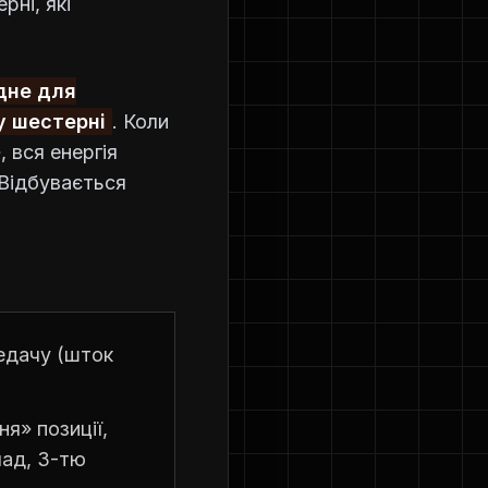
ні, які
дне для
у шестерні
. Коли
 вся енергія
 Відбувається
едачу (шток
я» позиції,
лад, 3-тю