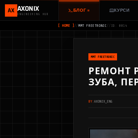
AXONIX
AX
БЛОГ
КУРСИ
ENGINEERING HUB
[ HOME ]
//
MMT FREETRONIC
//
ID: 0014
MMT FREETRONIC
РЕМОНТ Р
ЗУБА, ПЕ
BY:
AXONIX_ENG