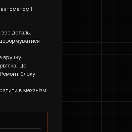
вавтоматом і
іває деталь,
ь деформуватися
а вручну
рв'яка. Це
 Ремонт блоку
апити в механізм