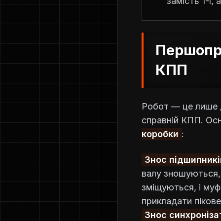
замість 1-ї,
Першопри
КПП
Робот — це лише д
справній КПП. Ос
коробки
:
Знос підшипникі
валу зношуються,
зміщуються, і муф
прикладати пікове
Знос синхроніза