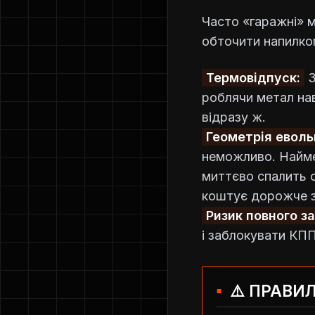
Часто «гаражні» 
обточити напилко
Термовідпуск:
З
роблячи метал на
відразу ж.
Геометрія еволь
неможливо. Найме
миттєво спалить с
коштує дорожче з
Ризик повного з
і заблокувати КПП
⚠️ ПРАВИ