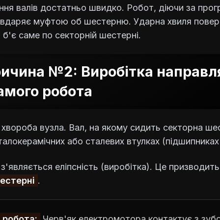
ння валів достатньо швидко. Робот, діючи за про
 вдаряє муфтою об шестерню. Ударна хвиля повер
 б'є саме по секторній шестерні.
ичина №2: Виробітка направ
амого робота
хвороба вузла. Вал, на якому сидить секторна ше
алокерамічних або сталевих втулках (підшипниках
 з'являється еліпсність (виробітка). Це призводит
шестерні
.
 робота:
Черв'як електромотора контактує з зуб