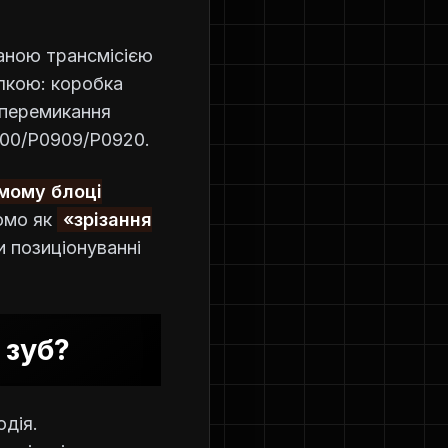
ованою трансмісією
лкою: коробка
 перемикання
900/P0909/P0920.
амому блоці
домо як
«зрізання
и позиціонуванні
 зуб?
одія.