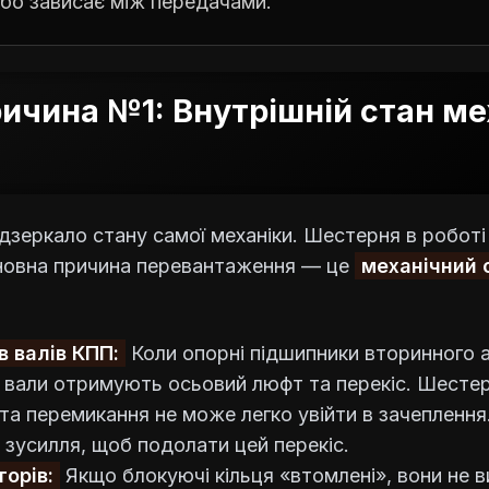
 або зависає між передачами.
чина №1: Внутрішній стан ме
зеркало стану самої механіки. Шестерня в роботі
новна причина перевантаження — це
механічний 
в валів КПП:
Коли опорні підшипники вторинного 
 вали отримують осьовий люфт та перекіс. Шестер
та перемикання не може легко увійти в зачепленн
 зусилля, щоб подолати цей перекіс.
торів:
Якщо блокуючі кільця «втомлені», вони не 