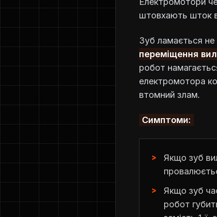
Електромотори че
штовхають шток в
Зуб ламається не 
переміщення вил
робот намагається
електромотора ко
втомний злам.
Симптоми:
Якщо зуб ви
провалюєтьс
Якщо зуб ча
робот губит