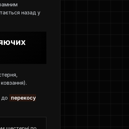
грамним
тається назад у
ляючих
стерня,
 ковзання).
ь до
перекосу
ом шестерні по