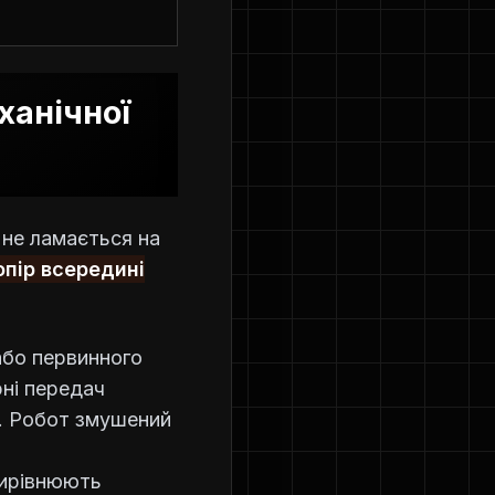
ханічної
 не ламається на
опір всередині
або первинного
ні передач
я. Робот змушений
вирівнюють