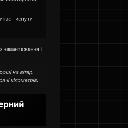
инає тиснути
о навантаження і
оші на вітер.
ячі кілометрів.
нерний