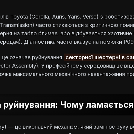
ів Toyota (Corolla, Auris, Yaris, Verso) з роботиз
Transmission) часто стикаються з критичною поми
терня на табло блимає, або відбувається хаотичне
передач). Діагностика часто вказує на помилки P0
і це означає руйнування
секторної шестерні в с
ector Assembly). У професійному середовищі це ві
точка максимального механічного навантаження пр
 руйнування: Чому ламається
у) — це виконавчий механізм, який замінює руку в