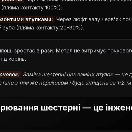
і (пляма контакту 100%).
озбитими втулками:
Через люфт валу черв'як поч
й зуба (пляма контакту 20-30%).
лощі зростає в рази. Метал не витримує точковог
ід корінь.
сновок:
Заміна шестерні без заміни втулок — це гр
тане з тим же перекосом і буде знищена за 1-2 тис
рювання шестерні — це інже