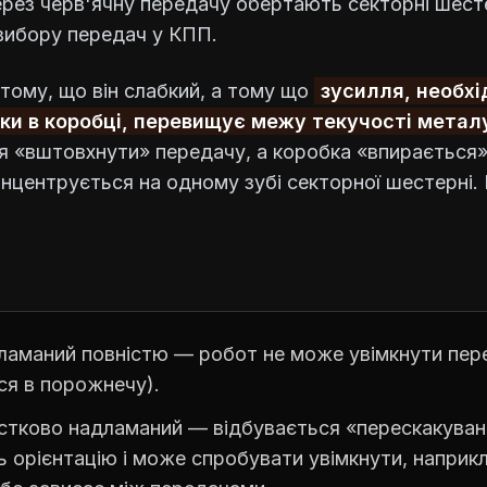
рез черв'ячну передачу обертають секторні шестер
ибору передач у КПП.
тому, що він слабкий, а тому що
зусилля, необхі
ки в коробці, перевищує межу текучості метал
 «вштовхнути» передачу, а коробка «впирається»,
нцентрується на одному зубі секторної шестерні.
ламаний повністю — робот не може увімкнути пер
я в порожнечу).
стково надламаний — відбувається «перескакуванн
ь орієнтацію і може спробувати увімкнути, наприк