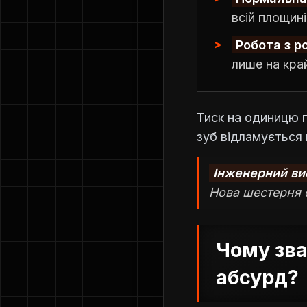
всій площин
Робота з р
лише на кра
Тиск на одиницю п
зуб відламується п
Інженерний ви
Нова шестерня с
Чому зва
абсурд?