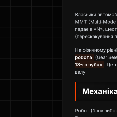
Власники автомобіл
MMT (Multi-Mode 
падає в «N», шес
(перескакування 
На фізичному рівн
робота
(Gear Sel
13-го зуба»
. Це 
валу.
Механіка
Робот (блок вибор