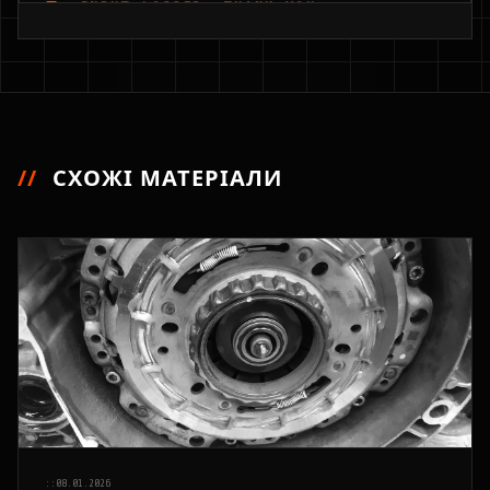
INPUT_LOGGED: THANK YOU
//
СХОЖІ МАТЕРІАЛИ
::
08.01.2026