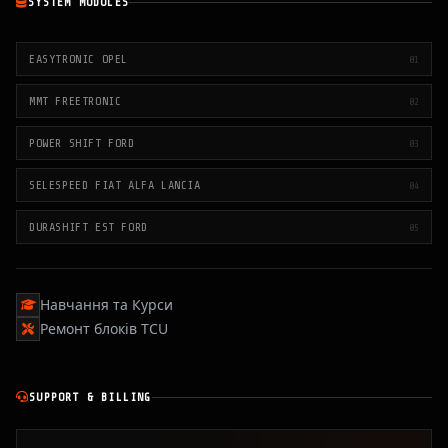
SYSTEM MODULES
EASYTRONIC OPEL
01
MMT FREETRONIC
02
POWER SHIFT FORD
03
SELESPEED FIAT ALFA LANCIA
04
DURASHIFT EST FORD
05
Навчання та Курси
Ремонт блоків TCU
SUPPORT & BILLING