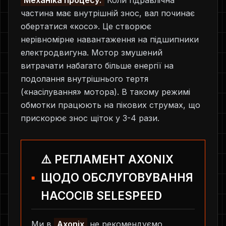
Механіка процесу:
Коли гідравлічна
частина має внутрішній знос, вал починає
обертатися «косо». Це створює
нерівномірне навантаження на підшипники
електродвигуна. Мотор змушений
витрачати набагато більше енергії на
подолання внутрішнього тертя
(«насілування» мотора). В такому режимі
обмотки працюють на пікових струмах, що
прискорює знос щіток у 3-4 рази.
⚠️ РЕГЛАМЕНТ AXONIX
ЩОДО ОБСЛУГОВУВАННЯ
НАСОСІВ SELESPEED
Ми в
Axonix
не рекомендуємо