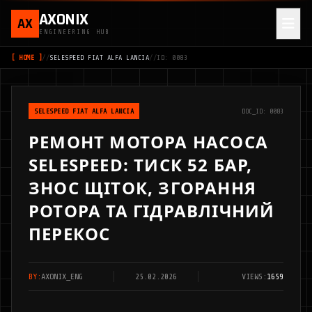
AXONIX
AX
ENGINEERING HUB
[ HOME ]
//
SELESPEED FIAT ALFA LANCIA
//
ID: 0083
SELESPEED FIAT ALFA LANCIA
DOC_ID: 0083
РЕМОНТ МОТОРА НАСОСА
SELESPEED: ТИСК 52 БАР,
ЗНОС ЩІТОК, ЗГОРАННЯ
РОТОРА ТА ГІДРАВЛІЧНИЙ
ПЕРЕКОС
BY:
AXONIX_ENG
25.02.2026
VIEWS:
1659