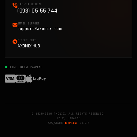
ГАРЯЧА ЛІНІЯ
(093) 05 55 744
EMAIL SUPPORT
support@axonix.com
DIRECT CHAT
AXONIX HUB
SECURE ONLINE PAYMENT
LiqPay
© 2020-2026 AXONIX. ALL RIGHTS RESERVED.
KYIV, UKRAINE
SYS_STATUS:
● ONLINE
v4.5.0