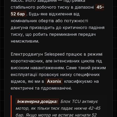
насос. Його завдання — підтримка
стабільного робочого тиску в діапазоні
45–
52 бар
. Будь-яке відхилення від
номінальних обертів або потужності
двигуна призводить до критичного падіння
тиску, що робить перемикання передач
неможливим.
Електродвигун Selespeed працює в режимі
короткочасних, але інтенсивних циклів під
високим навантаженням. Саме такий режим
експлуатації провокує низку специфічних
відмов, які ми в
Axonix
класифікуємо на
електричні та гідромеханічні.
Інженерна довідка:
Блок TCU активує
мотор, як тільки тиск падає нижче 42-45
бар. Якщо мотор не встигає нагнати 52