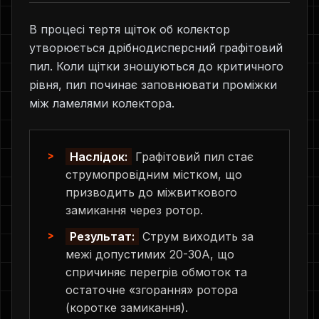
В процесі тертя щіток об колектор
утворюється дрібнодисперсний графітовий
пил. Коли щітки зношуються до критичного
рівня, пил починає заповнювати проміжки
між ламелями колектора.
Наслідок:
Графітовий пил стає
струмопровідним містком, що
призводить до міжвиткового
замикання через ротор.
Результат:
Струм виходить за
межі допустимих 20-30А, що
спричиняє перегрів обмоток та
остаточне «згорання» ротора
(коротке замикання).