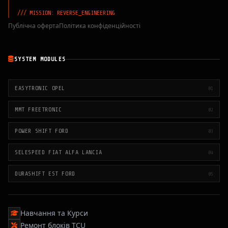
/// MISSION: REVERSE_ENGINEERING
Публічна оферта
Політика конфіденційності
SYSTEM MODULES
EASYTRONIC OPEL
01
MMT FREETRONIC
02
POWER SHIFT FORD
03
SELESPEED FIAT ALFA LANCIA
04
DURASHIFT EST FORD
05
Навчання та Курси
Ремонт блоків TCU