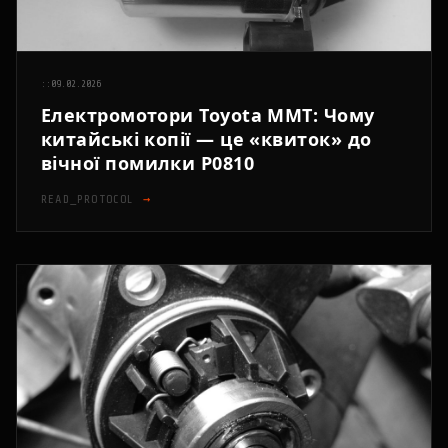
::
09.02.2026
Електромотори Toyota MMT: Чому
китайські копії — це «квиток» до
вічної помилки P0810
READ_PROTOCOL
→