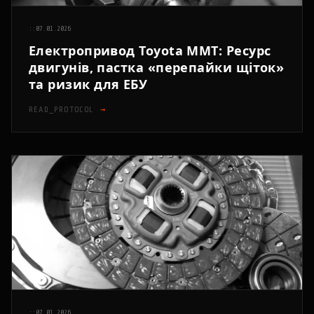
::
07.01.2026
Електропривод Toyota MMT: Ресурс
двигунів, пастка «перепайки щіток»
та ризик для ЕБУ
READ_PROTOCOL
→
::
07.01.2026