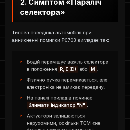
2. Симптом «Параліч
селектора»
Типова поведінка автомобіля при
виникненні помилки P0703 виглядає так:
Водій переміщує важіль селектора
в положення
R, E (D)
або
M
.
Фізично ручка перемикається, але
електроніка не вмикає передачу.
На панелі приладів починає
блимати індикатор "N"
.
Актуатори залишаються
нерухомими, оскільки TCM «не