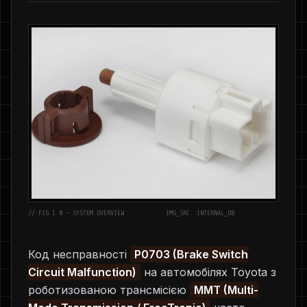
// FIG 1.0 - SYSTEM OVERVIEW
IMG_SRC: INTERNAL_DB
Код несправності
P0703 (Brake Switch
Circuit Malfunction)
на автомобілях Toyota з
роботизованою трансмісією
MMT (Multi-