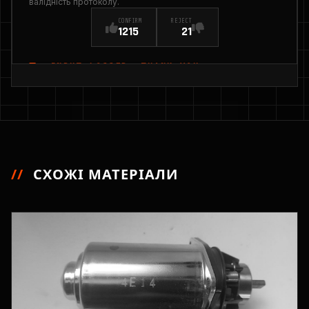
валідність протоколу.
CONFIRM
REJECT
1215
21
INPUT_LOGGED: THANK YOU
//
СХОЖІ МАТЕРІАЛИ