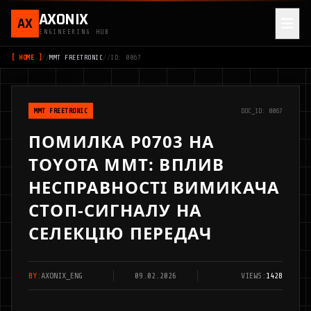
AXONIX
AX
ENGINEERING HUB
[ HOME ]
//
MMT FREETRONIC
//
ID: 0067
MMT FREETRONIC
DOC_ID: 0067
ПОМИЛКА P0703 НА
TOYOTA MMT: ВПЛИВ
НЕСПРАВНОСТІ ВИМИКАЧА
СТОП-СИГНАЛУ НА
СЕЛЕКЦІЮ ПЕРЕДАЧ
BY:
AXONIX_ENG
09.02.2026
VIEWS:
1428