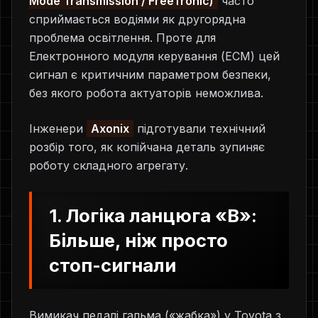
Mode Transmission / FreeTronic)
часто
сприймається водіями як другорядна
проблема освітлення. Проте для
Електронного модуля керування (ECM) цей
сигнал є критичним параметром безпеки,
без якого робота актуаторів неможлива.
Інженери
Axonix
підготували технічний
розбір того, як копійчана деталь зупиняє
роботу складного агрегату.
1. Логіка ланцюга «B»:
Більше, ніж просто
стоп-сигнали
Вимикач педалі гальма («жабка») у Toyota з