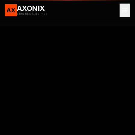
AXONIX
AX
ENGINEERING HUB