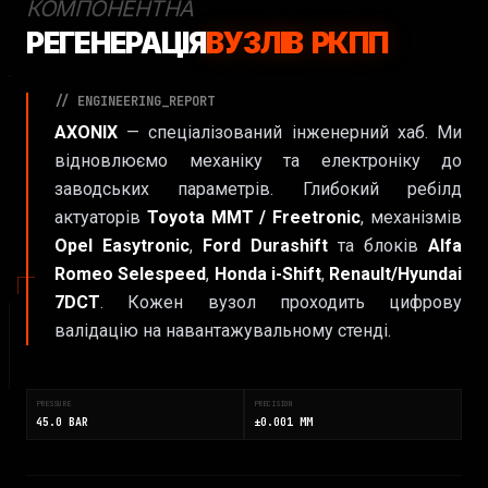
КОМПОНЕНТНА
РЕГЕНЕРАЦІЯ
ВУЗЛІВ РКПП
// ENGINEERING_REPORT
AXONIX
— спеціалізований інженерний хаб. Ми
відновлюємо механіку та електроніку до
заводських параметрів. Глибокий ребілд
актуаторів
Toyota MMT / Freetronic
, механізмів
Opel Easytronic
,
Ford Durashift
та блоків
Alfa
Romeo Selespeed
,
Honda i-Shift
,
Renault/Hyundai
7DCT
. Кожен вузол проходить цифрову
валідацію на навантажувальному стенді.
PRESSURE
PRECISION
45.0 BAR
±0.001 MM