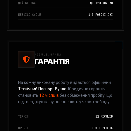
ДЕФЕКТОВКА
ДО 120 ХВИЛИН
REBUILD CYCLE
1-3 РОБОЧІ ДНІ
MODULE_GAMMA
ГАРАНТІЯ
На кожну виконану роботу видається офіційний
Технічний Паспорт Вузла
. Юридична гарантія
становить
12 місяців
без обмеження пробігу, що
підтверджує нашу впевненість у якості ребілду.
ТЕРМІН
12 МІСЯЦІВ
ПРОБІГ
БЕЗ ОБМЕЖЕНЬ