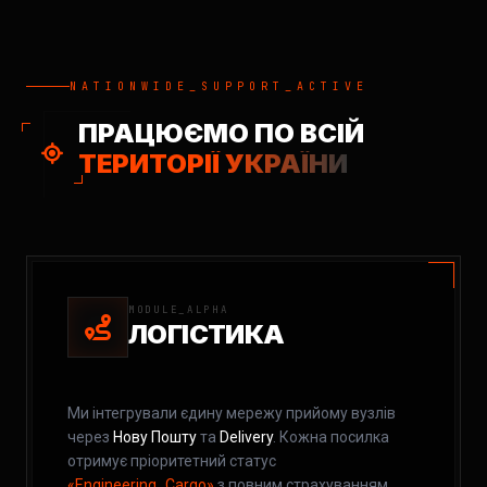
NATIONWIDE_SUPPORT_ACTIVE
ПРАЦЮЄМО ПО ВСІЙ
ТЕРИТОРІЇ УКРАЇНИ
MODULE_ALPHA
ЛОГІСТИКА
Ми інтегрували єдину мережу прийому вузлів
через
Нову Пошту
та
Delivery
. Кожна посилка
отримує пріоритетний статус
«Engineering_Cargo»
з повним страхуванням