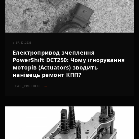
::
07.01.2026
Електропривод зчеплення
PowerShift DCT250: Чому ігнорування
моторів (Actuators) зводить
нанівець ремонт КПП?
READ_PROTOCOL
→