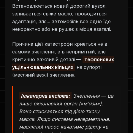
Встановлюється новий дорогий вузол,
заливається свіже масло, проводиться
адаптація, але... автомобіль все одно їде
некоректно або не рушає з місця взагалі.
Причина цієї катастрофи криється не в
самому зчепленні, а в непримітній, але
критично важливій деталі —
тефлонових
ущільнювальних кільцях
на супорті
(масляній вежі) зчеплення.
Інженерна аксіома:
Зчеплення — це
лише виконавчий орган («м'язи»).
Воно стискається під дією тиску
масла. Якщо система негерметична,
масляний насос качатиме рідину «в