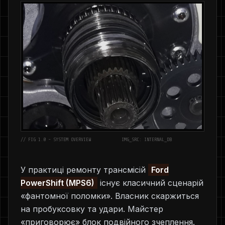
// FIG 1.0 - SYSTEM OVERVIEW
IMG_SRC: INTERNAL_DB
У практиці ремонту трансмісій
Ford
PowerShift (MPS6)
існує класичний сценарій
«фантомної поломки». Власник скаржиться
на пробуксовку та удари. Майстер
«приговорює» блок подвійного зчеплення.