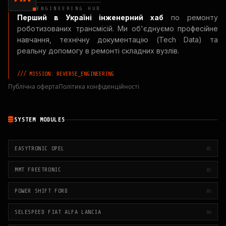
ENGINEERING HUB
Перший в Україні інженерний хаб
по ремонту
роботизованих трансмісій. Ми об'єднуємо професійне
навчання, технічну документацію (Tech Data) та
реальну допомогу в ремонті складних вузлів.
/// MISSION: REVERSE_ENGINEERING
Публічна оферта
Політика конфіденційності
SYSTEM MODULES
EASYTRONIC OPEL
01
MMT FREETRONIC
02
POWER SHIFT FORD
03
SELESPEED FIAT ALFA LANCIA
04