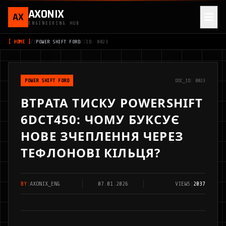
AXONIX
AX
ENGINEERING HUB
[ HOME ]
//
POWER SHIFT FORD
//
ID: 0023
POWER SHIFT FORD
DOC_ID: 0023
ВТРАТА ТИСКУ POWERSHIFT
6DCT450: ЧОМУ БУКСУЄ
НОВЕ ЗЧЕПЛЕННЯ ЧЕРЕЗ
ТЕФЛОНОВІ КІЛЬЦЯ?
BY:
AXONIX_ENG
07.01.2026
VIEWS:
2037