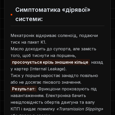
Симптоматика «дірявої»
системи:
Мехатронік відкриває соленоїд, подаючи
тиск на пакет K1.
Масло доходить до супорта, але замість
того, щоб тиснути на поршень,
просочується крізь зношене кільце
назад
у картер (Internal Leakage).
Тиск у поршні наростає занадто повільно
або не досягає пікового значення.
Результат:
Фрикціони проковзують під
навантаженням. Електроніка бачить
невідповідність обертів двигуна та валу
КПП і видає помилку
«Transmission Slipping»