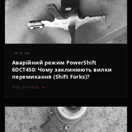
::
07.01.2026
Аварійний режим PowerShift
6DCT450: Чому заклинюють вилки
перемикання (Shift Forks)?
READ_PROTOCOL
→