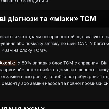
і більше не заводиться.
і діагнози та «мізки» TCM
тикаються з кодами несправностей, що вказують 
ування або помилку зв’язку по шині CAN. У багать
: «Заміна блоку TCM».
Axonix:
У 80% випадків блок TCM є справним. Він 
напруги або неможливість досягти цільового тиску
ої заміни електроніки, коробка потребує ревізії гі
 ремонту або заміни насоса та повної промивки си