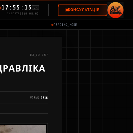
17:55:16
UA
КОНСУЛЬТАЦІЯ
SYS.DATE
2026.08.06
●
READING_MODE
DOC_ID: 0087
ІДРАВЛІКА
VIEWS:
1816