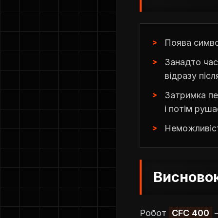
Поява симво
Занадто час
відразу післ
Затримка пе
і потім руша
Неможливіст
Висново
Робот
CFC 400
—