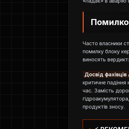
«падає» в аварію 
Помилков
Часто власники с
помилку блоку кер
виносять вердикт
Досвід фахівців 
критичне падіння 
час. Замість дорог
гідроакумулятора,
продуктів зносу.