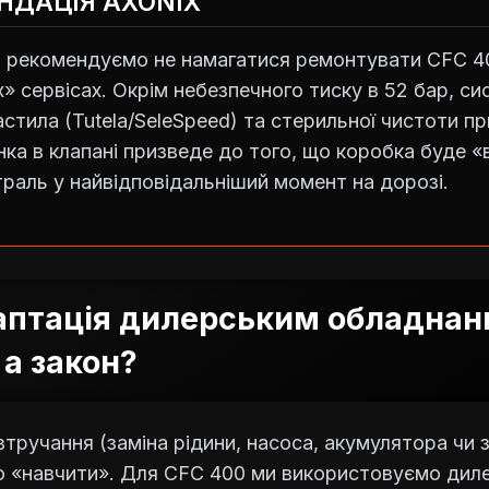
НДАЦІЯ AXONIX
 рекомендуємо не намагатися ремонтувати CFC 
» сервісах. Окрім небезпечного тиску в 52 бар, с
стила (Tutela/SeleSpeed) та стерильної чистоти при
ка в клапані призведе до того, що коробка буде «
траль у найвідповідальніший момент на дорозі.
аптація дилерським обладнан
 а закон?
втручання (заміна рідини, насоса, акумулятора чи 
о «навчити». Для CFC 400 ми використовуємо дил