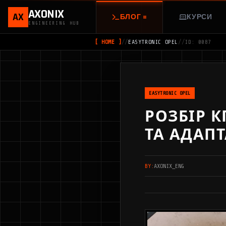
AXONIX
AX
БЛОГ
КУРСИ
ENGINEERING HUB
[ HOME ]
//
EASYTRONIC OPEL
//
ID: 0087
EASYTRONIC OPEL
РОЗБІР К
ТА АДАПТ
BY:
AXONIX_ENG