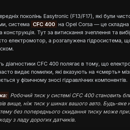
ередніх поколінь Easytronic (F13/F17), які були чист
ми, система
CFC 400
на Opel Corsa — це складна
а конструкція. Тут за витискання зчеплення та виб
сто електромотор, а розгалужена гідросистема, щ
ском.
ь діагностики CFC 400 полягає в тому, що електр
асто видає помилки, які вказують на «смерть» мізк
ться у фізичному зносі гідравлічних компонентів.
ка:
Робочий тиск у системі CFC 400 становить б
азів вище, ніж тиск у шинах вашого авто. Будь-яке 
стему без попереднього скидання тиску може при
ходу з ладу дорогих датчиків.