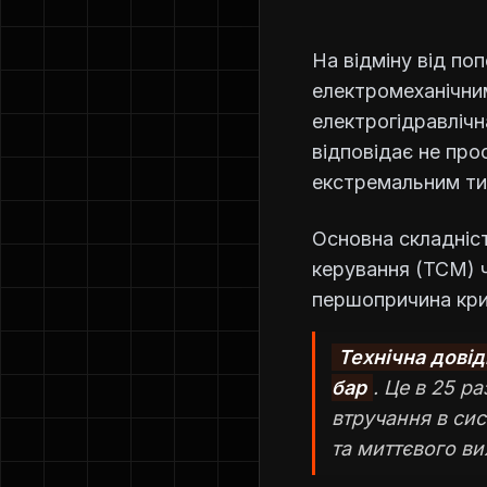
На відміну від поп
електромеханічни
електрогідравлічн
відповідає не про
екстремальним ти
Основна складніст
керування (TCM) ч
першопричина криє
Технічна довід
бар
. Це в 25 р
втручання в си
та миттєвого ви