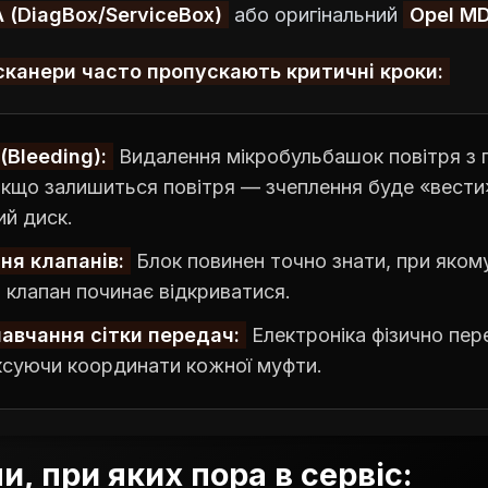
 (DiagBox/ServiceBox)
або оригінальний
Opel MD
канери часто пропускають критичні кроки:
(Bleeding):
Видалення мікробульбашок повітря з 
Якщо залишиться повітря — зчеплення буде «вести
ий диск.
ня клапанів:
Блок повинен точно знати, при якому
) клапан починає відкриватися.
авчання сітки передач:
Електроніка фізично пер
іксуючи координати кожної муфти.
, при яких пора в сервіс: