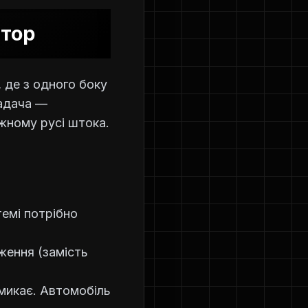
ятор
 де з одного боку
задача —
жному русі штока.
емі потрібно
ження (замість
амикає. Автомобіль