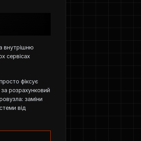
на внутрішню
ох сервісах
просто фіксує
 за розрахунковий
дровузла: заміни
стеми від