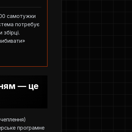
400 самотужки
истема потребує
 збірці.
вибивати»
ням — це
зчеплення)
ерське програмне