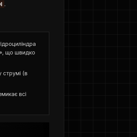
I
.
гідроциліндра
», що швидко
 струмі (в
емикає всі