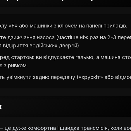
лу «F» або машинки з ключем на панелі приладів.
те дзижчання насоса (частіше ніж раз на 2-3 пер
я відкриття водійських дверей).
ред стартом: ви відпускаєте гальмо, а машина сто
є з ривком.
ь увімкнути задню передачу («хрускіт» або відмов
к
 це дуже комфортна і швидка трансмісія, коли во