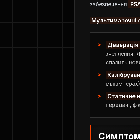
забезпечення
PSA
Мультимарочні с
Деаерація 
зчеплення. 
спалить нов
Калібруван
міліамперах
Статичне н
передачі, ф
Симптоми