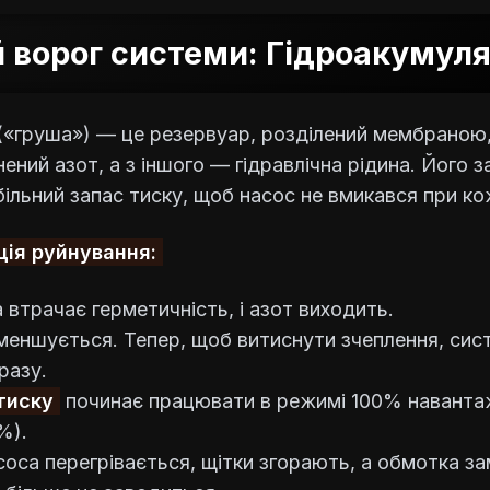
 ворог системи: Гідроакумул
(«груша») — це резервуар, розділений мембраною,
ений азот, а з іншого — гідравлічна рідина. Його 
ільний запас тиску, щоб насос не вмикався при ко
ія руйнування:
втрачає герметичність, і азот виходить.
меншується. Тепер, щоб витиснути зчеплення, сист
разу.
тиску
починає працювати в режимі 100% наванта
%).
оса перегрівається, щітки згорають, а обмотка з