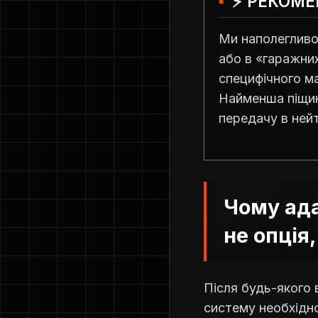
⚡ РЕКОМЕ
Ми наполегливо
або в «гаражних
специфічного ма
Найменша піщин
передачу в ней
Чому ад
не опція,
Після будь-якого 
систему необхідн