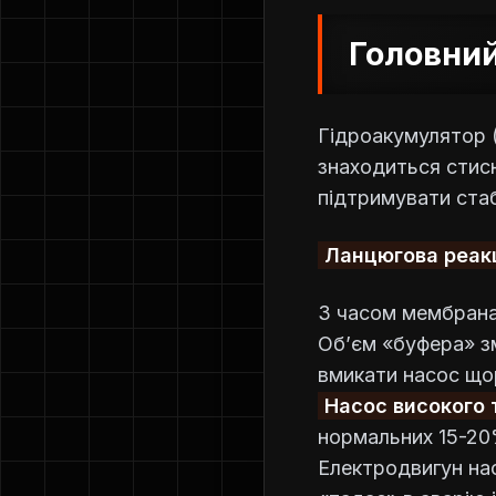
Головний
Гідроакумулятор 
знаходиться стисн
підтримувати стаб
Ланцюгова реакц
З часом мембрана 
Об’єм «буфера» з
вмикати насос що
Насос високого 
нормальних 15-20
Електродвигун нас