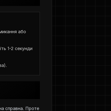
емикання або
їть 1-2 секунди
а).
на справна. Проте