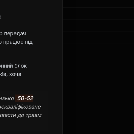
о
ір передач
о працює під
онний блок
ів, хоча
лизько
50-52
некваліфіковане
звести до травм