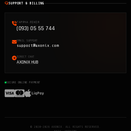
SUPPORT & BILLING
ГАРЯЧА ЛІНІЯ
(093) 05 55 744
EMAIL SUPPORT
support@axonix.com
DIRECT CHAT
AXONIX HUB
SECURE ONLINE PAYMENT
LiqPay
© 2020-2026 AXONIX. ALL RIGHTS RESERVED.