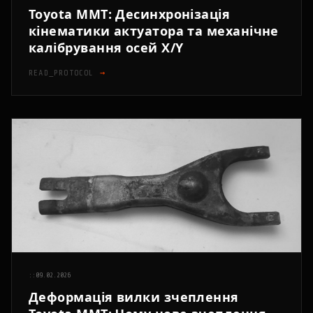
Toyota MMT: Десинхронізація
кінематики актуатора та механічне
калібрування осей X/Y
READ_PROTOCOL
→
::
09.02.2026
Деформація вилки зчеплення