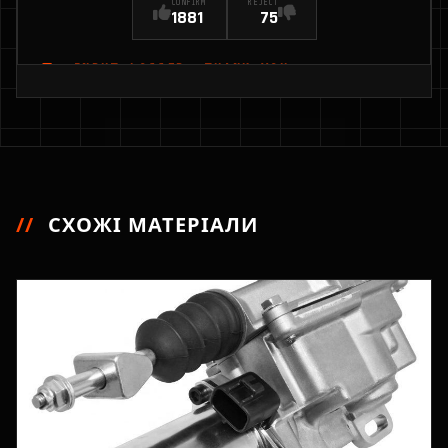
CONFIRM
REJECT
1881
75
INPUT_LOGGED: THANK YOU
//
СХОЖІ МАТЕРІАЛИ