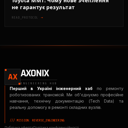
Toyota MMT: Чому нове зчеплення
не гарантує результат
READ_PROTOCOL
→
AXONIX
AX
ENGINEERING HUB
Перший в Україні інженерний хаб
по ремонту
роботизованих трансмісій. Ми об'єднуємо професійне
навчання, технічну документацію (Tech Data) та
реальну допомогу в ремонті складних вузлів.
/// MISSION: REVERSE_ENGINEERING
Публічна оферта
Політика конфіденційності