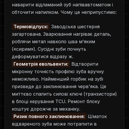
наварити відламаний зуб напівавтоматом і
обточити напилком. Чому це неприпустимо:
Термовідпуск:
Заводська шестерня
загартована. Зварювання нагріває деталь,
роблячи метал навколо шва м'яким
(«сирим»). Сусідні зуби почнуть
деформуватися відразу ж.
Геометрія евольвенти:
Відтворити
мікронну точність профілю зуба вручну
неможливо. Найменший горбик на зубі
призведе до заклинювання черв'яка. Це
миттєво спалить силові ключі (транзистори)
в блоці керування TCU. Ремонт блоку
коштує дорожче за механіку.
Ризик повного заклинювання:
Шматок
відвареного зуба може потрапити в