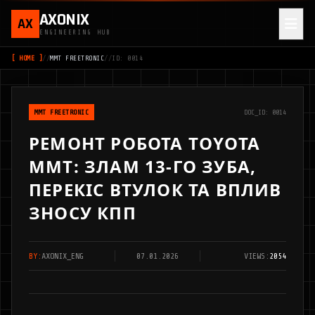
AXONIX
AX
ENGINEERING HUB
[ HOME ]
//
MMT FREETRONIC
//
ID: 0014
MMT FREETRONIC
DOC_ID: 0014
РЕМОНТ РОБОТА TOYOTA
MMT: ЗЛАМ 13-ГО ЗУБА,
ПЕРЕКІС ВТУЛОК ТА ВПЛИВ
ЗНОСУ КПП
BY:
AXONIX_ENG
07.01.2026
VIEWS:
2054