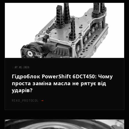
::
07.01.2026
Гідроблок PowerShift 6DCT450: Чому
проста заміна масла не рятує від
ударів?
READ_PROTOCOL
→