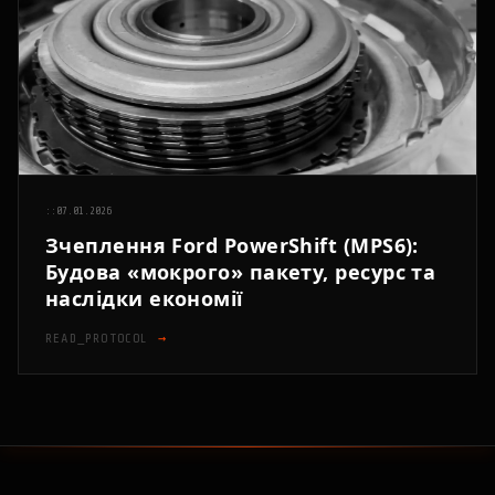
::
07.01.2026
Зчеплення Ford PowerShift (MPS6):
Будова «мокрого» пакету, ресурс та
наслідки економії
READ_PROTOCOL
→