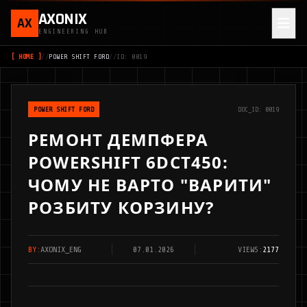
AXONIX
AX
ENGINEERING HUB
[ HOME ]
//
POWER SHIFT FORD
//
ID: 0019
POWER SHIFT FORD
DOC_ID: 0019
РЕМОНТ ДЕМПФЕРА
POWERSHIFT 6DCT450:
ЧОМУ НЕ ВАРТО "ВАРИТИ"
РОЗБИТУ КОРЗИНУ?
BY:
AXONIX_ENG
07.01.2026
VIEWS:
2177