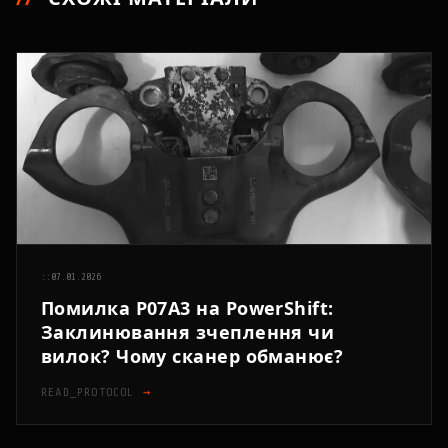
::
07.01.2026
Помилка P07A3 на PowerShift:
Заклинювання зчеплення чи
вилок? Чому сканер обманює?
READ_PROTOCOL
→