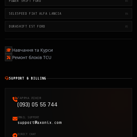
POWER SHIFT FORD
03
SELESPEED FIAT ALFA LANCIA
04
DURASHIFT EST FORD
05
Навчання та Курси
Ремонт блоків TCU
SUPPORT & BILLING
ГАРЯЧА ЛІНІЯ
(093) 05 55 744
EMAIL SUPPORT
support@axonix.com
DIRECT CHAT