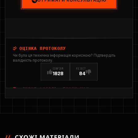
ОТРИМАТИ КОНСУЛЬТАЦІЮ
ОЦІНКА ПРОТОКОЛУ
Чи була ця технічна інформація корисною? Підтвердіть
валідність протоколу.
CONFIRM
REJECT
1828
84
INPUT_LOGGED: THANK YOU
//
СХОЖІ МАТЕРІАЛИ