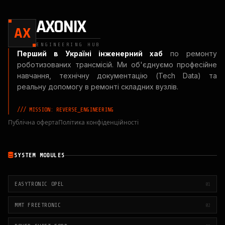
AXONIX
AX
ENGINEERING HUB
Перший в Україні інженерний хаб
по ремонту
роботизованих трансмісій. Ми об'єднуємо професійне
навчання, технічну документацію (Tech Data) та
реальну допомогу в ремонті складних вузлів.
/// MISSION: REVERSE_ENGINEERING
Публічна оферта
Політика конфіденційності
SYSTEM MODULES
EASYTRONIC OPEL
01
MMT FREETRONIC
02