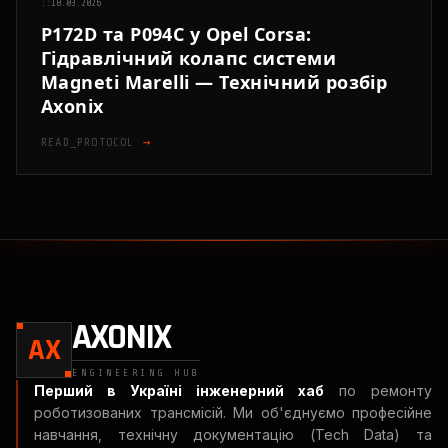
::
18.03.2026
P172D та P094C у Opel Corsa:
Гідравлічний колапс системи
Magneti Marelli — Технічний розбір
Axonix
READ_PROTOCOL
→
AXONIX
AX
ENGINEERING HUB
Перший в Україні інженерний хаб
по ремонту
роботизованих трансмісій. Ми об'єднуємо професійне
навчання, технічну документацію (Tech Data) та