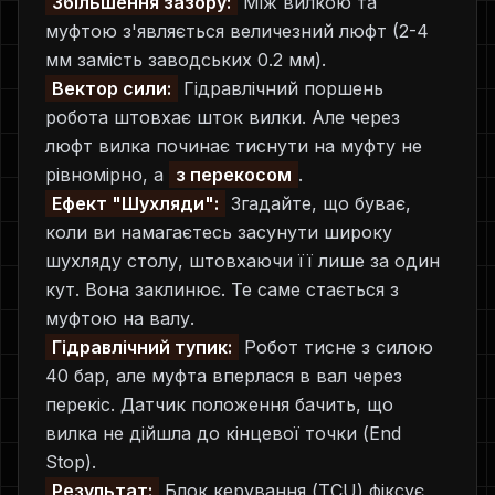
Збільшення зазору:
Між вилкою та
муфтою з'являється величезний люфт (2-4
мм замість заводських 0.2 мм).
Вектор сили:
Гідравлічний поршень
робота штовхає шток вилки. Але через
люфт вилка починає тиснути на муфту не
рівномірно, а
з перекосом
.
Ефект "Шухляди":
Згадайте, що буває,
коли ви намагаєтесь засунути широку
шухляду столу, штовхаючи її лише за один
кут. Вона заклинює. Те саме стається з
муфтою на валу.
Гідравлічний тупик:
Робот тисне з силою
40 бар, але муфта вперлася в вал через
перекіс. Датчик положення бачить, що
вилка не дійшла до кінцевої точки (End
Stop).
Результат:
Блок керування (TCU) фіксує,