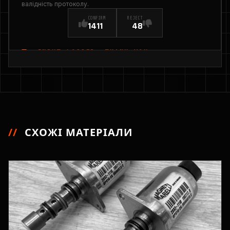
валідність протоколу.
CONFIRM
REJECT
1411
48
INPUT_LOGGED: THANK YOU
//
СХОЖІ МАТЕРІАЛИ