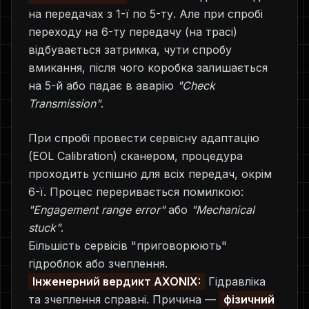
на передачах з 1-ї по 5-ту. Але при спробі
переходу на 6-ту передачу (на трасі)
відбувається затримка, чути спробу
вмикання, після чого коробка залишається
на 5-й або падає в аварію
"Check
Transmission"
.
При спробі провести сервісну адаптацію
(EOL Calibration) сканером, процедура
проходить успішно для всіх передач, окрім
6-ї. Процес переривається помилкою:
"Engagement range error"
або
"Mechanical
stuck"
.
Більшість сервісів "приговорюють"
гідроблок або зчеплення.
Інженерний вердикт AXONIX:
Гідравліка
та зчеплення справні. Причина —
фізичний