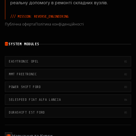
реальну допомогу в ремонті складних вузлів.
/// MISSION: REVERSE_ENGINEERING
Публічна оферта
Політика конфіденційності
SYSTEM MODULES
EASYTRONIC OPEL
01
MMT FREETRONIC
02
POWER SHIFT FORD
03
SELESPEED FIAT ALFA LANCIA
04
DURASHIFT EST FORD
05
Навчання та Курси