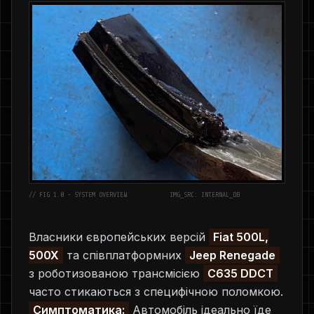
// FIG 1.0 - SYSTEM OVERVIEW
IMG_SRC: INTERNAL_DB
Власники європейських версій
Fiat 500L,
500X
та співплатформних
Jeep Renegade
з роботизованою трансмісією
C635 DDCT
часто стикаються з специфічною поломкою.
Симптоматика:
Автомобіль ідеально їде