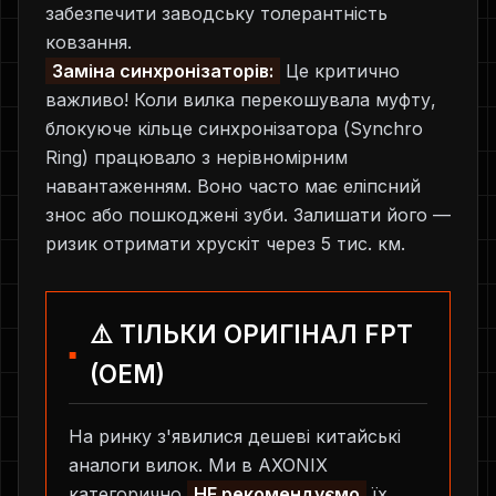
забезпечити заводську толерантність
ковзання.
Заміна синхронізаторів:
Це критично
важливо! Коли вилка перекошувала муфту,
блокуюче кільце синхронізатора (Synchro
Ring) працювало з нерівномірним
навантаженням. Воно часто має еліпсний
знос або пошкоджені зуби. Залишати його —
ризик отримати хрускіт через 5 тис. км.
⚠️ ТІЛЬКИ ОРИГІНАЛ FPT
(OEM)
На ринку з'явилися дешеві китайські
аналоги вилок. Ми в AXONIX
категорично
НЕ рекомендуємо
їх