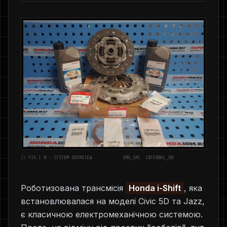
// FIG 1.0 - SYSTEM OVERVIEW
IMG_SRC: INTERNAL_DB
Роботизована трансмісія
Honda i-Shift
, яка
встановлювалася на моделі Civic 5D та Jazz,
є класичною електромеханічною системою.