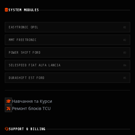
SYSTEM MODULES
EASYTRONIC OPEL
01
MMT FREETRONIC
02
POWER SHIFT FORD
03
SELESPEED FIAT ALFA LANCIA
04
DURASHIFT EST FORD
05
Навчання та Курси
Ремонт блоків TCU
SUPPORT & BILLING