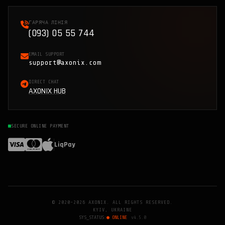
ГАРЯЧА ЛІНІЯ
(093) 05 55 744
EMAIL SUPPORT
support@axonix.com
DIRECT CHAT
AXONIX HUB
SECURE ONLINE PAYMENT
LiqPay
© 2020-2026 AXONIX. ALL RIGHTS RESERVED.
KYIV, UKRAINE
SYS_STATUS:
● ONLINE
v4.5.0