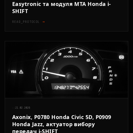
Easytronic та модуля МТА Honda i-
SHIFT
READ_PROTOCOL
→
::
21.02.2026
Axonix, P0780 Honda Civic 5D, P0909
Honda Jazz, актуатор вибору
передач i-SHIFT