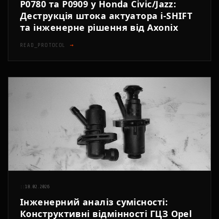
P0780 та P0909 у Honda Civic/Jazz:
Деструкція штока актуатора i-SHIFT
та інженерне рішення від Axonix
READ_PROTOCOL
→
::
18.02.2026
Інженерний аналіз сумісності:
Конструктивні відмінності ГЦЗ Opel