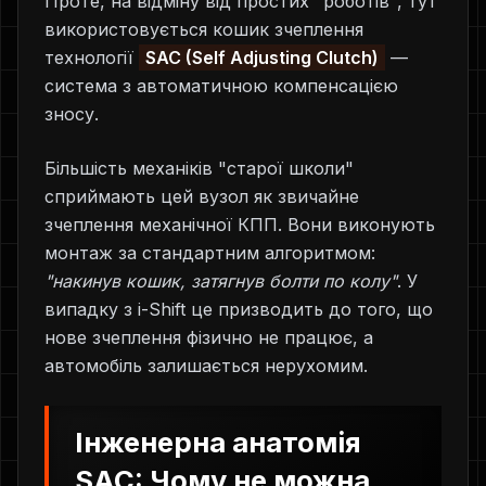
Проте, на відміну від простих "роботів", тут
використовується кошик зчеплення
технології
SAC (Self Adjusting Clutch)
—
система з автоматичною компенсацією
зносу.
Більшість механіків "старої школи"
сприймають цей вузол як звичайне
зчеплення механічної КПП. Вони виконують
монтаж за стандартним алгоритмом:
"накинув кошик, затягнув болти по колу"
. У
випадку з i-Shift це призводить до того, що
нове зчеплення фізично не працює, а
автомобіль залишається нерухомим.
Інженерна анатомія
SAC: Чому не можна