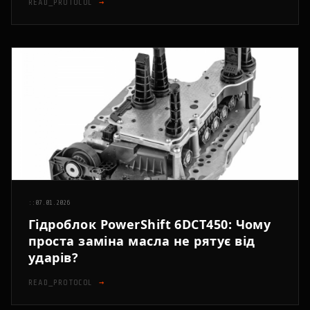
READ_PROTOCOL
→
::
07.01.2026
Гідроблок PowerShift 6DCT450: Чому
проста заміна масла не рятує від
ударів?
READ_PROTOCOL
→