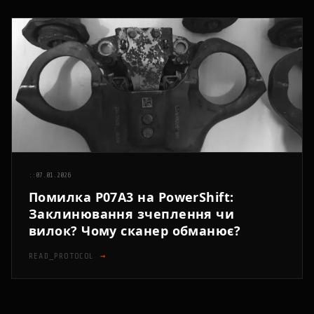
::
07.01.2026
Помилка P07A3 на PowerShift:
Заклинювання зчеплення чи
вилок? Чому сканер обманює?
READ_PROTOCOL
→