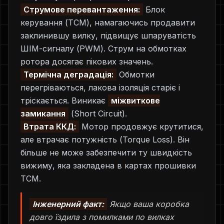
Струмове перевантаження:
Блок
керування (TCM), намагаючись продавити
заклинившу вилку, підвищує шпаруватість
ШІМ-сигналу (PWM). Струм на обмотках
ротора досягає пікових значень.
Термічна деградація:
Обмотки
перегріваються, лакова ізоляція старіє і
тріскається. Виникає
міжвиткове
замикання
(Short Circuit).
Втрата ККД:
Мотор продовжує крутитися,
але втрачає потужність (Torque Loss). Він
більше не може забезпечити ту швидкість
вижиму, яка закладена в картах прошивки
TCM.
Інженерний факт:
Якщо ваша коробка
довго їздила з помилками по вилках