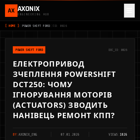
AXONIX
AX
ENGINEERING HUB
[ HOME ]
//
POWER SHIFT FORD
//
ID: 0026
POWER SHIFT FORD
DOC_ID: 0026
ЕЛЕКТРОПРИВОД
ЗЧЕПЛЕННЯ POWERSHIFT
DCT250: ЧОМУ
ІГНОРУВАННЯ МОТОРІВ
(ACTUATORS) ЗВОДИТЬ
НАНІВЕЦЬ РЕМОНТ КПП?
BY:
AXONIX_ENG
07.01.2026
VIEWS:
1826