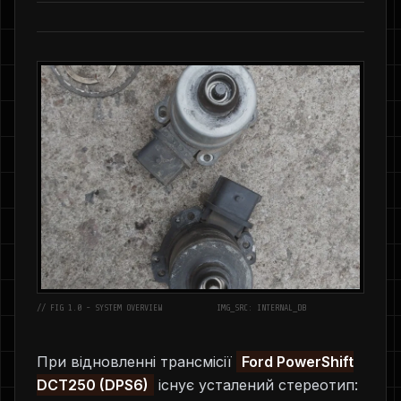
// FIG 1.0 - SYSTEM OVERVIEW
IMG_SRC: INTERNAL_DB
При відновленні трансмісії
Ford PowerShift
DCT250 (DPS6)
існує усталений стереотип: