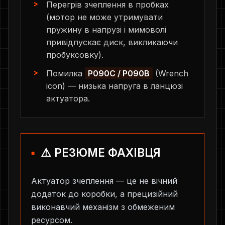
Перегрів зчеплення в пробках
(мотор не може утримувати
пружину в напрузі і мимоволі
привідпускає диск, викликаючи
пробуксовку).
Помилка
P090C / P090B
(Wrench
icon) — низька напруга в ланцюзі
актуатора.
⚠️ РЕЗЮМЕ ФАХІВЦЯ
Актуатор зчеплення — це не вічний
додаток до коробки, а прецизійний
виконавчий механізм з обмеженим
ресурсом.