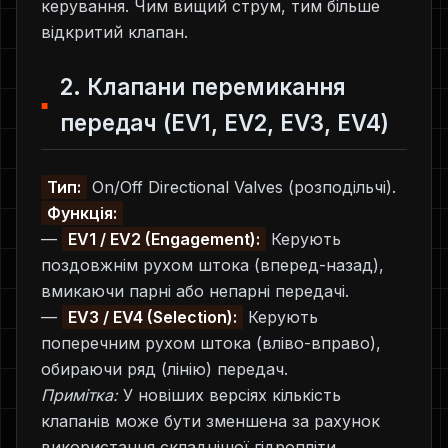
керування. Чим вищий струм, тим більше
відкритий клапан.
2. Клапани перемикання
передач (EV1, EV2, EV3, EV4)
Тип:
On/Off Directional Valves (розподільчі).
Функція:
—
EV1 / EV2 (Engagement):
Керують
поздовжнім рухом штока (вперед-назад),
вмикаючи парні або непарні передачі.
—
EV3 / EV4 (Selection):
Керують
поперечним рухом штока (вліво-вправо),
обираючи ряд (лінію) передач.
Примітка:
У новіших версіях кількість
клапанів може бути зменшена за рахунок
використання складнішої гідропліти.