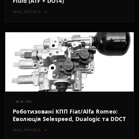
Fluid (ATF + DOT4)
READ_PROTOCOL
→
::
08.01.2026
Роботизовані КПП Fiat/Alfa Romeo:
Еволюція Selespeed, Dualogic та DDCT
READ_PROTOCOL
→