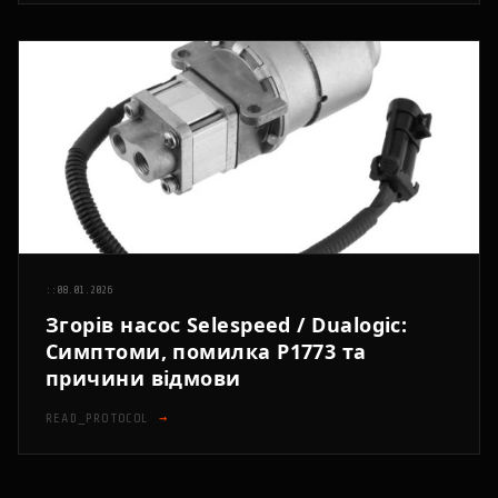
::
08.01.2026
Згорів насос Selespeed / Dualogic:
Симптоми, помилка P1773 та
причини відмови
READ_PROTOCOL
→