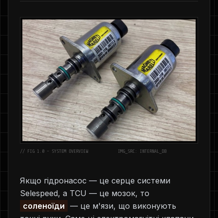
// FIG 1.0 - SYSTEM OVERVIEW
IMG_SRC: INTERNAL_DB
Якщо гідронасос — це серце системи
Selespeed, а TCU — це мозок, то
соленоїди
— це м'язи, що виконують