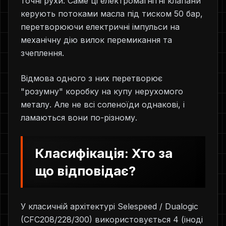
точні рухи. Саме ці електромагнітні клапани
керують потоками масла під тиском 50 бар,
перетворюючи електричні імпульси на
механічну дію вилок перемикання та
зчеплення.
Відмова одного з них перетворює
"розумну" коробку на купу нерухомого
металу. Але не всі соленоїди однакові, і
ламаються вони по-різному.
Класифікація: Хто за
що відповідає?
У класичній архітектурі Selespeed / Dualogic
(CFC208/228/300) використовується 4 (іноді