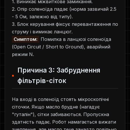
1. Виникає міжвиткове замикання.
2. Опір соленоїда падає (норма зазвичай 2.5
- 5 Ом, залежно від типу).
3. Блок керування фіксує перевантаження по
струму і вимикає ланцюг.
Симптом:
Помилка в ланцюзі соленоїда
(Open Circuit / Short to Ground), аварійний
режим N.
Причина 3: Забруднення
фільтрів-сіток
На вході в соленоїд стоять мікроскопічні
сіточки. Якщо масло брудне (нагадує
"гуталін"), сітки забиваються. Пропускна
здатність падає. Робот намагається вижати
зчеплення, але масло тече занадто повільно.