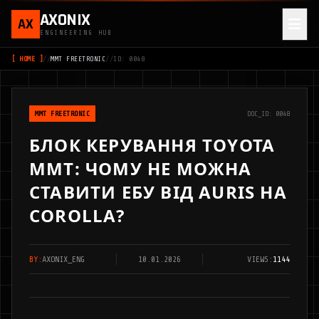
AXONIX
AX
ENGINEERING HUB
[ HOME ]
//
MMT FREETRONIC
//
ID: 0048
MMT FREETRONIC
DOC_ID: 0048
БЛОК КЕРУВАННЯ TOYOTA
MMT: ЧОМУ НЕ МОЖНА
СТАВИТИ ЕБУ ВІД AURIS НА
COROLLA?
BY:
AXONIX_ENG
10.01.2026
VIEWS:
1144