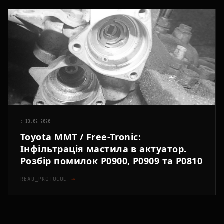
::
13.02.2026
Toyota MMT / Free-Tronic:
Інфільтрація мастила в актуатор.
Розбір помилок P0900, P0909 та P0810
READ_PROTOCOL
→