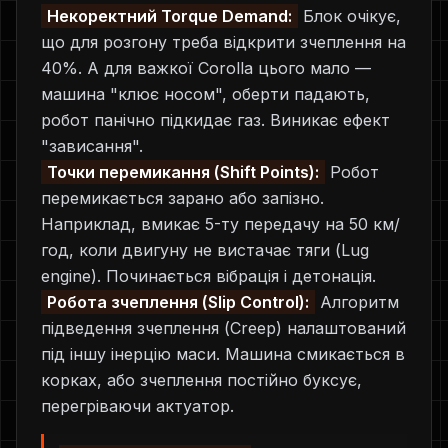
Некоректний Torque Demand:
Блок очікує,
що для розгону треба відкрити зчеплення на
40%. А для важкої Corolla цього мало —
машина "клює носом", оберти падають,
робот панічно підкидає газ. Виникає ефект
"зависання".
Точки перемикання (Shift Points):
Робот
перемикається зарано або запізно.
Наприклад, вмикає 5-ту передачу на 50 км/
год, коли двигуну не вистачає тяги (Lug
engine). Починається вібрація і детонація.
Робота зчеплення (Slip Control):
Алгоритм
підведення зчеплення (Creep) налаштований
під іншу інерцію маси. Машина смикається в
корках, або зчеплення постійно буксує,
перегріваючи актуатор.