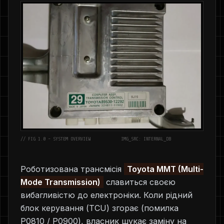
// FIG 1.0 - SYSTEM OVERVIEW
IMG_SRC: INTERNAL_DB
Роботизована трансмісія
Toyota MMT (Multi-
Mode Transmission)
славиться своєю
вибагливістю до електроніки. Коли рідний
блок керування (TCU) згорає (помилка
P0810 / P0900), власник шукає заміну на