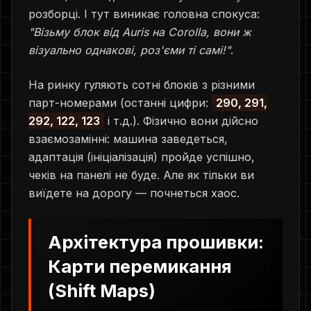
розборці. І тут виникає головна спокуса:
"Візьму блок від Auris на Corolla, вони ж
візуально однакові, роз'єми ті самі!"
.
На ринку гуляють сотні блоків з різними
парт-номерами (останні цифри:
290, 291,
292, 122, 123
і т.д.). Фізично вони дійсно
взаємозамінні: машина заведеться,
адаптація (ініціалізація) пройде успішно,
чеків на панелі не буде. Але як тільки ви
виїдете на дорогу — почнеться хаос.
Архітектура прошивки:
Карти перемикання
(Shift Maps)