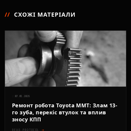
//
СХОЖІ МАТЕРІАЛИ
::
07.01.2026
Ремонт робота Toyota MMT: Злам 13-
го зуба, перекіс втулок та вплив
зносу КПП
READ_PROTOCOL
→