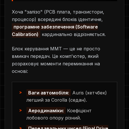
Хоча "залізо" (PCB плата, транзистори,
процесор) всередині блоків ідентичне,
програмне забезпечення (Software
Calibration)
кардинально відрізняється.
Блок керування MMT — це не просто
вмикач передач. Це комп'ютер, який
розраховує моменти перемикання на
основі:
Ваги автомобіля:
Auris (хетчбек)
легший за Corolla (седан).
Аеродинаміки:
Коефіцієнт
лобового опору різний.
Передавальних чисел (Final Drive