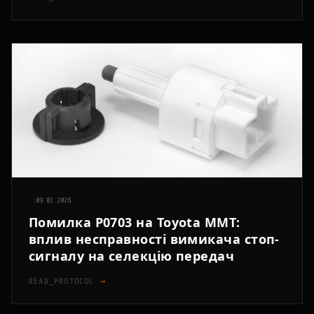
::
09.02.2026
Помилка P0703 на Toyota MMT:
вплив несправності вимикача стоп-
сигналу на селекцію передач
READ_PROTOCOL
→