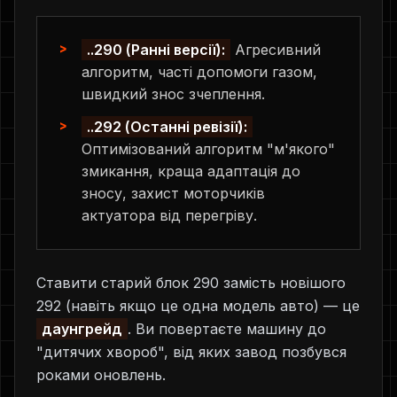
..290 (Ранні версії):
Агресивний
алгоритм, часті допомоги газом,
швидкий знос зчеплення.
..292 (Останні ревізії):
Оптимізований алгоритм "м'якого"
змикання, краща адаптація до
зносу, захист моторчиків
актуатора від перегріву.
Ставити старий блок 290 замість новішого
292 (навіть якщо це одна модель авто) — це
даунгрейд
. Ви повертаєте машину до
"дитячих хвороб", від яких завод позбувся
роками оновлень.