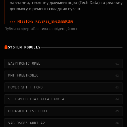
навчання, технічну документацію (Tech Data) та реальну
допомогу в ремонті складних вузлів.
/// MISSION: REVERSE_ENGINEERING
Публічна оферта
Політика конфіденційності
SYSTEM MODULES
EASYTRONIC OPEL
01
MMT FREETRONIC
02
POWER SHIFT FORD
03
SELESPEED FIAT ALFA LANCIA
04
DURASHIFT EST FORD
05
VAG DS085 AUDI A2
06