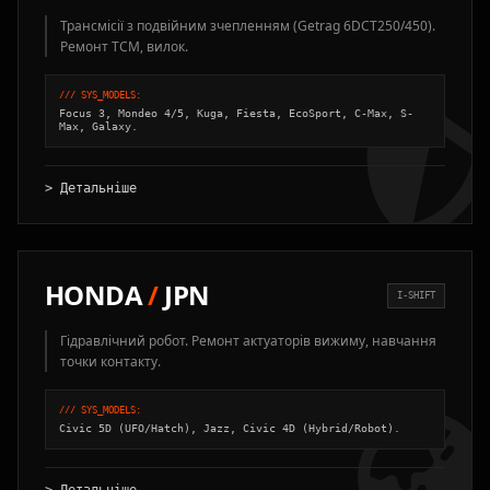
Трансмісії з подвійним зчепленням (Getrag 6DCT250/450).
Ремонт TCM, вилок.
/// SYS_MODELS:
Focus 3, Mondeo 4/5, Kuga, Fiesta, EcoSport, C-Max, S-
Max, Galaxy.
> Детальніше
HONDA
/
JPN
I-SHIFT
Гідравлічний робот. Ремонт актуаторів вижиму, навчання
точки контакту.
/// SYS_MODELS:
Civic 5D (UFO/Hatch), Jazz, Civic 4D (Hybrid/Robot).