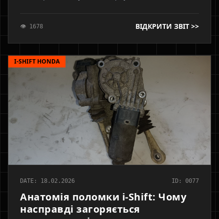
(аксіальний канал). Аналіз відмінностей робочого
ходу, ризики розгерметизації блоку керування та
ВІДКРИТИ ЗВІТ >>
👁 1678
фізичні причини неможливості адаптації точки
схоплювання.
I-SHIFT HONDA
DATE: 18.02.2026
ID: 0077
Анатомія поломки i-Shift: Чому
насправді загоряється