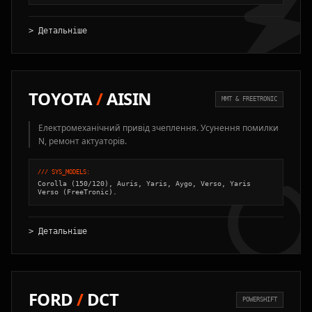
> Детальніше
TOYOTA
/
AISIN
MMT & FREETRONIC
Електромеханічний привід зчеплення. Усунення помилки
N, ремонт актуаторів.
/// SYS_MODELS:
Corolla (150/120), Auris, Yaris, Aygo, Verso, Yaris
Verso (FreeTronic).
> Детальніше
FORD
/
DCT
POWERSHIFT