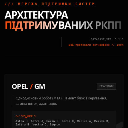
/// МЕРЕЖА_ПІДТРИМКИ_СИСТЕМ
АРХІТЕКТУРА
ПІДТРИМУВАНИХ РКПП
DATABASE_VER: 5.1.0
Всі протоколи активовано // 100%
OPEL
/
GM
EASYTRONIC
Однодисковий робот (MTA). Ремонт блоків керування,
заміна щіток, адаптація.
/// SYS_MODELS:
Astra H, Astra J, Corsa C, Corsa D, Meriva A, Meriva B,
Zafira B, Vectra C, Signum.