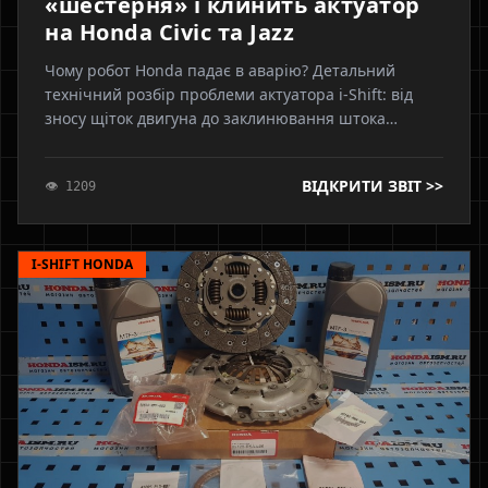
«шестерня» і клинить актуатор
на Honda Civic та Jazz
Чому робот Honda падає в аварію? Детальний
технічний розбір проблеми актуатора i-Shift: від
зносу щіток двигуна до заклинювання штока
вибору. Показуємо, чому простої чистки
недостатньо, навіщо потрібна поліровка,
ВІДКРИТИ ЗВІТ >>
👁 1209
оригінальні підшипники та чому без адаптації
геометрії ремонт не має сенсу. Інженерний підхід
від Axonix.
I-SHIFT HONDA