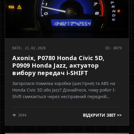
DATE: 21.02.2026
ID: 0079
Axonix, P0780 Honda Civic 5D,
P0909 Honda Jazz, актуатор
вибору передач i-SHIFT
Загорілася помилка коробки (шестірня) та ABS на
Honda Civic 5D або Jazz? Дізнайтеся, чому робот I-
Shift смикається через несправний передній
датчик ABS, чому категорично заборонено робити
адаптацію до заміни датчика та як правильно
ВІДКРИТИ ЗВІТ >>
👁 1644
вирішити проблему. Експертні поради від Axonix