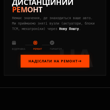
ДИСТАНЦІЙНИЙ
РЕМОНТ
Немає значення, де знаходиться ваше авто.
Ми приймаємо зняті вузли (актуатори, блоки
TCM, мехатроніки) через
Нову Пошту
.
UA
ВІДПРАВКА
РЕМОНТ
ГАРАНТІЯ
НАДІСЛАТИ НА РЕМОНТ