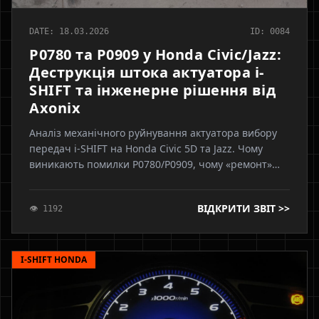
DATE: 18.03.2026
ID: 0084
P0780 та P0909 у Honda Civic/Jazz:
Деструкція штока актуатора i-
SHIFT та інженерне рішення від
Axonix
Аналіз механічного руйнування актуатора вибору
передач i-SHIFT на Honda Civic 5D та Jazz. Чому
виникають помилки P0780/P0909, чому «ремонт»
пластикового штока — це самообман, та як фахівці
Axonix повертають трансмісії заводський ресурс
ВІДКРИТИ ЗВІТ >>
👁 1192
I-SHIFT HONDA