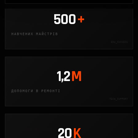
500
+
НАВЧЕНИХ МАЙСТРІВ
EDU_SUCCESS
1,2
M
ДОПОМОГИ В РЕМОНТІ
TECH_SUPPORT
20
K
TX_DATA_RECOVERY_PROTOCOL_88.04_ACK_LOADED