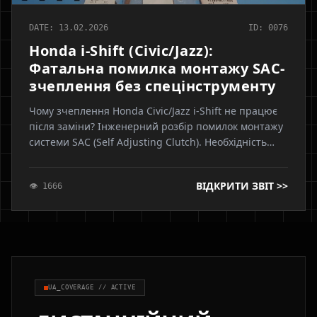
DATE: 13.02.2026
ID: 0076
Honda i-Shift (Civic/Jazz):
Фатальна помилка монтажу SAC-
зчеплення без спецінструменту
Чому зчеплення Honda Civic/Jazz i-Shift не працює
після заміни? Інженерний розбір помилок монтажу
системи SAC (Self Adjusting Clutch). Необхідність
попереднього натягу кошика спецінструментом та
наслідки неправильної установки для актуатора
ВІДКРИТИ ЗВІТ >>
👁 1666
робота
UA_COVERAGE // ACTIVE