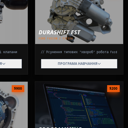
DURASHIFT EST
FORD FUSION / FIESTA
і клапани
// Усунення типових "хвороб" робота Ford
Я
Виконавчий механізм
ПРОГРАМА НАВЧАННЯ
агностика
Розбір актуатора перемикання (два
ремонт
мотори), заміна пластикових шестерень
та втулок.
Електрика TCM
$900
$200
налів,
Заміна щіткотримачів моторів, ремонт
омагнітних
шлейфів (типова проблема обриву), пайка
роз'ємів.
Гідропривід
оложення
Правильна заміна рідини в контурі
а датчика
зчеплення, видалення повітря (прокачка)
спец. обладнанням.