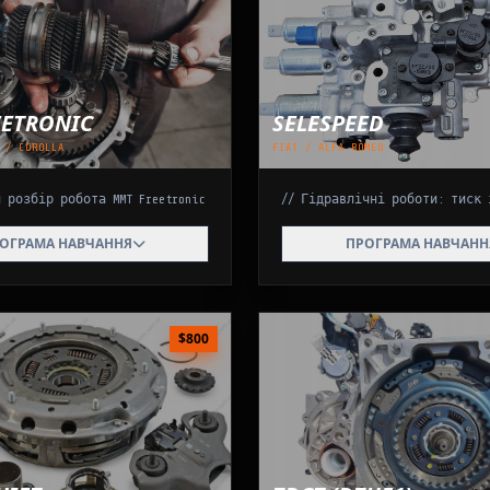
ETRONIC
SELESPEED
 / COROLLA
FIAT / ALFA ROMEO
й розбір робота MMT Freetronic
// Гідравлічні роботи: тиск 
зчеплення
ОГРАМА НАВЧАННЯ
Гідравлічний контур
ПРОГРАМА НАВЧАНН
орка, заміна втулок на
Перевірка тиску, заміна та ді
, усунення люфтів, діагностика
гідроакумулятора ("груші"), 
.
електронасоса.
 вибору
Гідроблок
$800
уатора вибору передач,
Зняття, розборка, промивка ка
ня датчиків положення.
дефектовка та чистка електр
клапанів (EV0-EV4).
(Setting Up)
Датчики
й монтаж актуатора без натягу,
я зазору вилки ("Clamp
Перевірка потенціометрів п
вибору/включення передач т
тиску.
ція