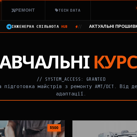
РЕМОНТ
TECH DATA
//
АКТУАЛЬНІ ПРОШИВКИ
ІНЖЕНЕРНА СПІЛЬНОТА
HUB
АВЧАЛЬНІ
КУР
// SYSTEM_ACCESS: GRANTED
а підготовка майстрів з ремонту AMT/DCT. Від д
адаптації.
$500