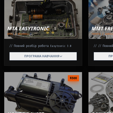
MTA EASYTRONIC
MMT FRE
OPEL / VAUXHALL
TOYOTA / AURIS
// Повний розбір робота Easytronic 3.0
// // Повни
Етап 1: Діагностика
ПРОГРАМА НАВЧАННЯ
Актуатор 
ПР
Розбір кодів помилок (F, P1607, P1700),
Повна розб
аналіз потоку даних (Data Stream),
підшипники
перевірка проводки.
моторчика
Етап 2: Електроніка (TCU)
Механізм
$500
Заміна щіток, відновлення колектора,
Розбір акт
перепайка MOSFET-транзисторів, ремонт
виставлен
плати.
Установка 
Етап 3: Механіка
Правильни
Заміна головного циліндра зчеплення
виставленн
(GZ), прокачка рідини під тиском,
position").
обслуговування приводів вибору.
Ініціаліза