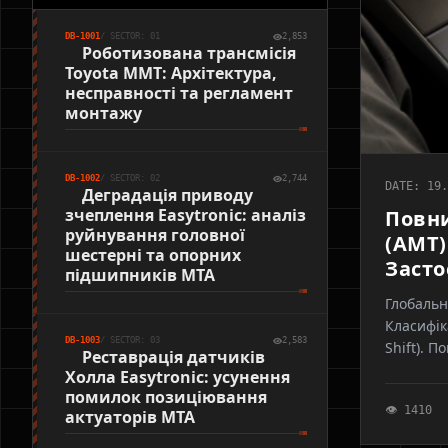
DB-1001
/ SECTOR: 01
2,853
Роботизована трансмісія
Toyota MMT: Архітектура,
несправності та регламент
монтажу
DB-1002
/ SECTOR: 02
2,744
DATE: 19.
Деградація приводу
зчеплення Easytronic: аналіз
Повни
руйнування головної
(AMT)
шестерні та опорних
Засто
підшипників MTA
Глобальн
Класифіка
DB-1003
/ SECTOR: 03
2,583
Shift). 
Реставрація датчиків
PA6. Діз
Холла Easytronic: усунення
на вашому
помилок позиціювання
👁 1410
актуаторів MTA