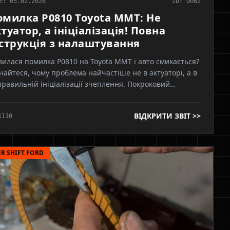
E: 05.02.2026
ID: 0062
омилка P0810 Toyota MMT: Не
туатор, а ініціалізація! Повна
нструкція з налаштування
вилася помилка P0810 на Toyota MMT і авто смикається?
найтеся, чому проблема найчастіше не в актуаторі, а в
равильній ініціалізації зчеплення. Покроковий
женерний аналіз причин та правильний алгоритм
лаштування.
ВІДКРИТИ ЗВІТ >>
1110
R SHIFT FORD