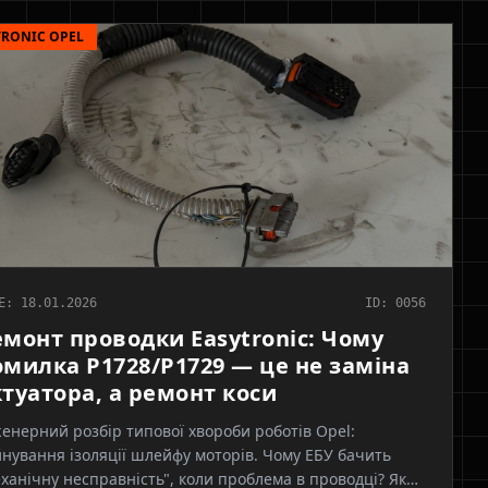
TRONIC OPEL
E: 18.01.2026
ID: 0056
емонт проводки Easytronic: Чому
омилка P1728/P1729 — це не заміна
ктуатора, а ремонт коси
енерний розбір типової хвороби роботів Opel:
нування ізоляції шлейфу моторів. Чому ЕБУ бачить
ханічну несправність", коли проблема в проводці? Як