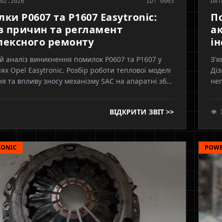
02.2026
ID: 0063
DAT
ки P0607 та P1607 Easytronic:
П
з причин та регламент
ак
ексного ремонту
і
й аналіз виникнення помилок P0607 та P1607 у
З'я
іях Opel Easytronic. Розбір роботи теплової моделі
Діз
я та впливу зносу механізму SAC на апаратні збої
неп
а.
ін
на
ВІДКРИТИ ЗВІТ >>
👁 
RONIC
POWE