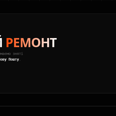
Й
РЕМОНТ
ймаємо зняті
Нову Пошту
.