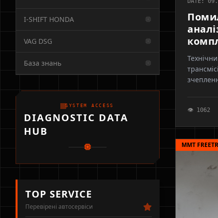
DATE: 09.
Помил
I-SHIFT HONDA
аналі
компл
VAG DSG
Технічни
База знань
трансміс
зчепленн
актуатор
SYSTEM ACCESS
👁 1062
DIAGNOSTIC DATA
HUB
MMT FREET
TOP SERVICE
Перевірені автосервіси