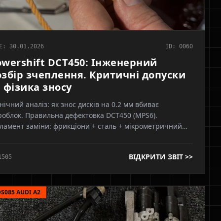
E: 30.01.2026
ID: 0060
owershift DCT450: Інженерний
озбір зчеплення. Критичні допуски
 фізика зносу
нічний аналіз: як знос дисків на 0.2 мм вбиває
роблок. Правильна дефектовка DCT450 (MPS6).
ламент заміни: фрикціони + сталь + мікрометричний
ор. Поради інженерів Axonix
ВІДКРИТИ ЗВІТ >>
1505
S085 AUDI A2