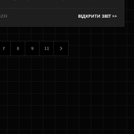
новити контакт та зекономити $300 на заміні вузла.
ВІДКРИТИ ЗВІТ >>
1233
7
8
9
11