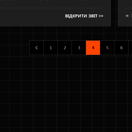
 калібрування для Fiat 500L та Jeep Renegade, що
від
 успішну адаптацію TCM та відсутність ривків.
ВІДКРИТИ ЗВІТ >>
👁 
1
2
3
4
5
6