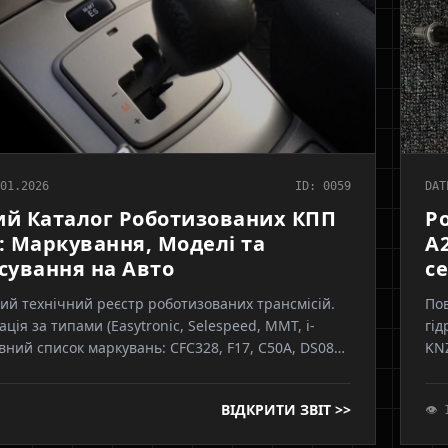
01.2026
ID: 0059
DAT
й Каталог Роботизованих КПП
Р
: Маркування, Моделі та
A2
сування на Авто
с
ий технічний реєстр роботизованих трансмісій.
По
ція за типами (Easytronic, Selespeed, MMT, i-
гід
Повний список маркувань: CFC328, F17, C50A, DS085,
KNZ
найтеся, чия гідравліка чи електромеханіка стоїть
кри
 авто: LuK, Marelli, Sachs чи Aisin.
та 
ВІДКРИТИ ЗВІТ >>
👁 