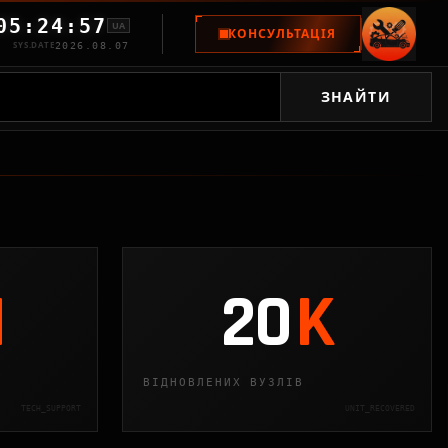
05:24:59
UA
КОНСУЛЬТАЦІЯ
SYS.DATE
2026.08.07
ЗНАЙТИ
M
20
K
ВІДНОВЛЕНИХ ВУЗЛІВ
TECH_SUPPORT
UNIT_RECOVERED