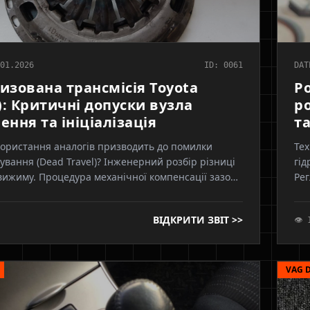
01.2026
ID: 0061
DAT
изована трансмісія Toyota
P
: Критичні допуски вузла
р
ення та ініціалізація
та
ористання аналогів призводить до помилки
Тех
ування (Dead Travel)? Інженерний розбір різниці
гід
вижиму. Процедура механічної компенсації зазору
Рег
а та програмна адаптація Techstream.
заз
ВІДКРИТИ ЗВІТ >>
👁 
VAG D