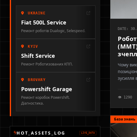
UKRAINE
Fiat 500L Service
DATE: 30.
Ремонт роботів Dualogic, Selespeed.
Робот
(MMT)
KYIV
зчепл
Shift Service
Ремонт Роботизованих КПП.
Чому вик
позиціон
зусилля 
BROVARY
актуатор
Powershift Garage
Ремонт коробок Powershift.
👁 1290
Діагностика.
База знань
HOT_ASSETS_LOG
LIVE_DATA