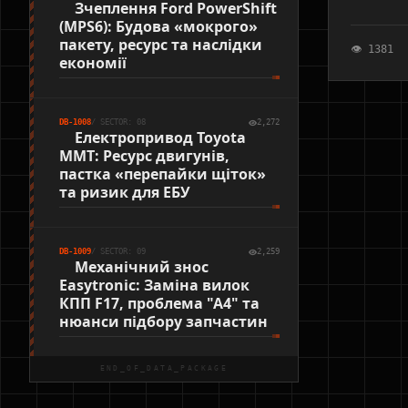
Зчеплення Ford PowerShift
методика
(MPS6): Будова «мокрого»
гарантує
пакету, ресурс та наслідки
👁 1381
економії
DB-1008
/ SECTOR: 08
2,272
Електропривод Toyota
MMT: Ресурс двигунів,
пастка «перепайки щіток»
та ризик для ЕБУ
DB-1009
/ SECTOR: 09
2,259
Механічний знос
Easytronic: Заміна вилок
КПП F17, проблема "А4" та
нюанси підбору запчастин
END_OF_DATA_PACKAGE