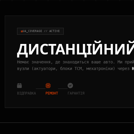
UA_COVERAGE // ACTIVE
ДИСТАНЦІЙНИ
Немає значення, де знаходиться ваше авто. Ми при
вузли (актуатори, блоки TCM, мехатроніки) через
ВІДПРАВКА
РЕМОНТ
ГАРАНТІЯ