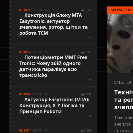
SELESPEED F
DB-1004
/ SECTOR: 04
2,358
Конструкція блоку MTA
Easytronic: актуатор
зчеплення, ротор, щітки та
робота TCM
DB-1005
/ SECTOR: 05
2,326
Потенціометри MMT Free
Tronic: Чому збій одного
датчика паралізує всю
трансмісію
DATE: 19.
Техні
DB-1006
/ SECTOR: 06
2,292
та ре
Актуатор Easytronic (MTA):
Конструкція, X-Y Логіка та
зчепл
Принцип Роботи
Технічни
зчепленн
штока ак
DB-1007
/ SECTOR: 07
2,290