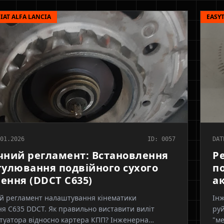
IAT ALFA LANCIA
EASY
01.2026
ID: 0057
DAT
чний регламент: Встановлення
Р
гулювання подвійного сухого
п
ення (DDCT C635)
а
й регламент налаштування кінематики
Інж
я C635 DDCT. Як правильно виставити виліт
руй
туатора відносно картера КПП? Інженерна
"ме