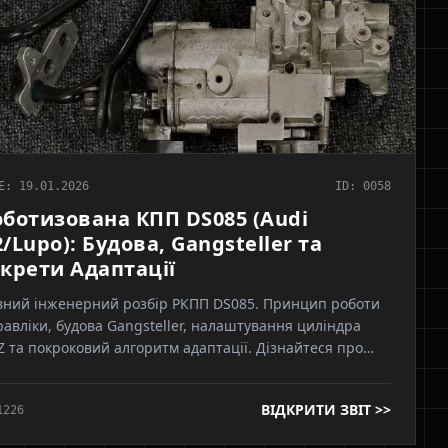
E: 19.01.2026
ID: 0058
оботизована КПП DS085 (Audi
/Lupo): Будова, Gangsteller та
екрети Адаптації
вний інженерний розбір РКПП DS085. Принцип роботи
равліки, будова Gangsteller, налаштування циліндра
 та покроковий алгоритм адаптації. Дізнайтеся про
тичні нюанси вольтажу G162, процедуру Basic Setting
як уникнути помилок при обслуговуванні робота.
ВІДКРИТИ ЗВІТ >>
1226