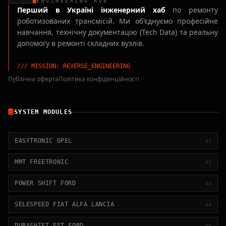
ENGINEERING HUB
Перший в Україні інженерний хаб
по ремонту
роботизованих трансмісій. Ми об'єднуємо професійне
навчання, технічну документацію (Tech Data) та реальну
допомогу в ремонті складних вузлів.
/// MISSION: REVERSE_ENGINEERING
Публічна оферта
Політика конфіденційності
SYSTEM MODULES
EASYTRONIC OPEL
01
MMT FREETRONIC
02
POWER SHIFT FORD
03
SELESPEED FIAT ALFA LANCIA
04
DURASHIFT EST FORD
05