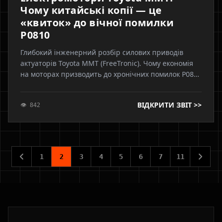
Чому китайські копії — це
«квиток» до вічної помилки
P0810
Глибокий інженерний розбір силових приводів
актуаторів Toyota MMT (FreeTronic). Чому економія
на моторах призводить до хронічних помилок P0810
та як якість обмотки і магнітів впливає на роботу
трансмісії в умовах низьких температур.
ВІДКРИТИ ЗВІТ >>
👁 842
1
2
3
4
5
6
7
11