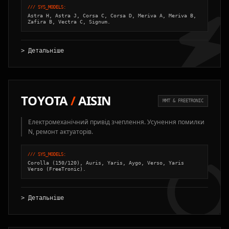
/// SYS_MODELS:
Astra H, Astra J, Corsa C, Corsa D, Meriva A, Meriva B,
Zafira B, Vectra C, Signum.
> Детальніше
TOYOTA
/
AISIN
MMT & FREETRONIC
Електромеханічний привід зчеплення. Усунення помилки
N, ремонт актуаторів.
/// SYS_MODELS:
Corolla (150/120), Auris, Yaris, Aygo, Verso, Yaris
Verso (FreeTronic).
> Детальніше