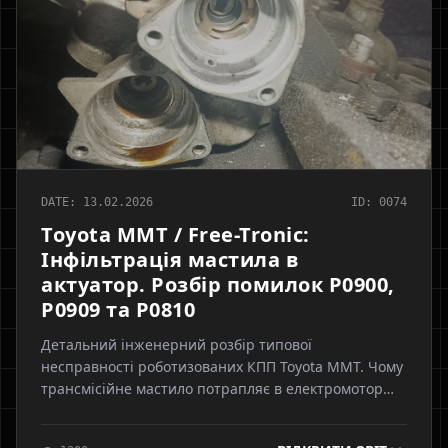
DATE: 13.02.2026
ID: 0074
Toyota MMT / Free-Tronic:
Інфільтрація мастила в
актуатор. Розбір помилок P0900,
P0909 та P0810
Детальний інженерний розбір типової
несправності роботизованих КПП Toyota MMT. Чому
трансмісійне мастило потрапляє в електромотор
актуатора, як це викликає коди помилок
P0900/P0909 та призводить до відмови коробки.