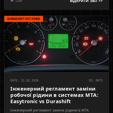
ВІДКРИТИ ЗВІТ >>
👁 1200
Алгоритм правильної діагностики та ремонту із
заміною сальника валу.
DURASHIFT EST FORD
DATE: 11.02.2026
ID: 0073
Інженерний регламент заміни
робочої рідини в системах MTA:
Easytronic vs Durashift
Інженерний регламент заміни рідини в MTA