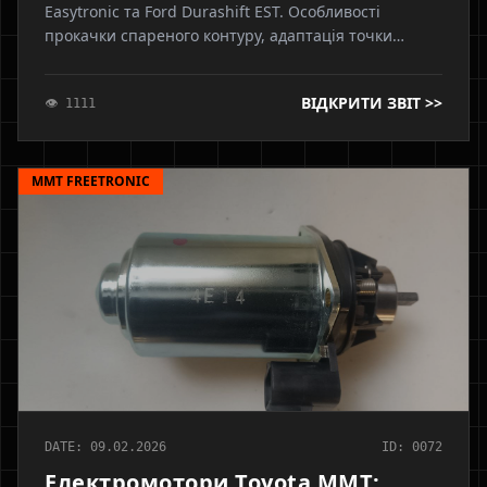
Easytronic та Ford Durashift EST. Особливості
прокачки спареного контуру, адаптація точки
дотику та професійний ремонт Дурашифт за
стандартами Axonix.
ВІДКРИТИ ЗВІТ >>
👁 1111
MMT FREETRONIC
DATE: 09.02.2026
ID: 0072
Електромотори Toyota MMT: