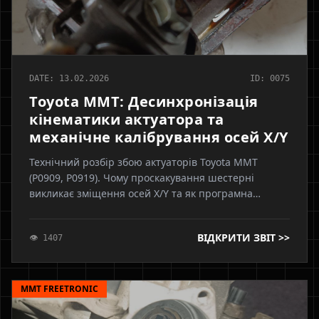
DATE: 13.02.2026
ID: 0075
Toyota MMT: Десинхронізація
кінематики актуатора та
механічне калібрування осей X/Y
Технічний розбір збою актуаторів Toyota MMT
(P0909, P0919). Чому проскакування шестерні
викликає зміщення осей X/Y та як програмна
ініціалізація без механічного фазування
призводить до зламу штока робота.
ВІДКРИТИ ЗВІТ >>
👁 1407
MMT FREETRONIC