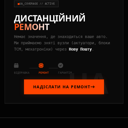
UA_COVERAGE // ACTIVE
ДИСТАНЦІЙНИЙ
РЕМОНТ
Немає значення, де знаходиться ваше авто.
Ми приймаємо зняті вузли (актуатори, блоки
TCM, мехатроніки) через
Нову Пошту
.
UA
ВІДПРАВКА
РЕМОНТ
ГАРАНТІЯ
НАДІСЛАТИ НА РЕМОНТ