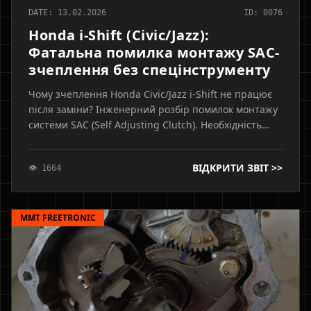
DATE: 13.02.2026
ID: 0076
Honda i-Shift (Civic/Jazz):
Фатальна помилка монтажу SAC-
зчеплення без спецінструменту
Чому зчеплення Honda Civic/Jazz i-Shift не працює
після заміни? Інженерний розбір помилок монтажу
системи SAC (Self Adjusting Clutch). Необхідність
попереднього натягу кошика спецінструментом та
наслідки неправильної установки для актуатора
ВІДКРИТИ ЗВІТ >>
👁 1664
робота
MMT FREETRONIC