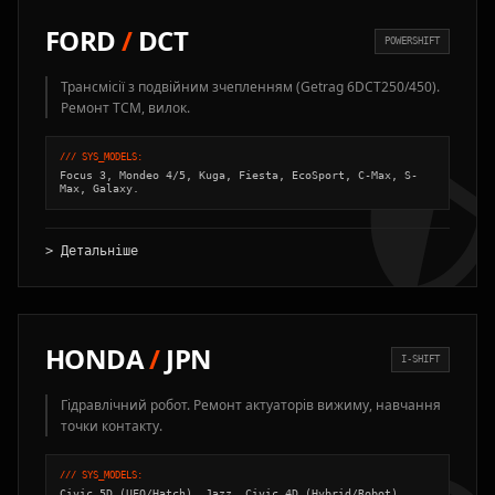
FORD
/
DCT
POWERSHIFT
Трансмісії з подвійним зчепленням (Getrag 6DCT250/450).
Ремонт TCM, вилок.
/// SYS_MODELS:
Focus 3, Mondeo 4/5, Kuga, Fiesta, EcoSport, C-Max, S-
Max, Galaxy.
> Детальніше
HONDA
/
JPN
I-SHIFT
Гідравлічний робот. Ремонт актуаторів вижиму, навчання
точки контакту.
/// SYS_MODELS:
Civic 5D (UFO/Hatch), Jazz, Civic 4D (Hybrid/Robot).