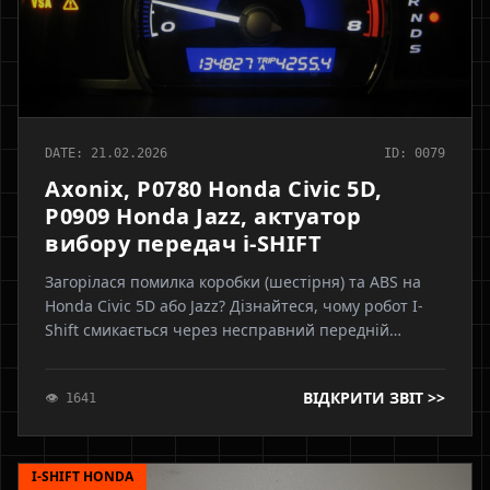
DATE: 21.02.2026
ID: 0079
Axonix, P0780 Honda Civic 5D,
P0909 Honda Jazz, актуатор
вибору передач i-SHIFT
Загорілася помилка коробки (шестірня) та ABS на
Honda Civic 5D або Jazz? Дізнайтеся, чому робот I-
Shift смикається через несправний передній
датчик ABS, чому категорично заборонено робити
адаптацію до заміни датчика та як правильно
ВІДКРИТИ ЗВІТ >>
👁 1641
вирішити проблему. Експертні поради від Axonix
I-SHIFT HONDA