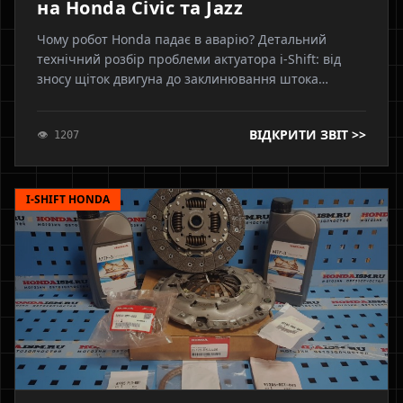
на Honda Civic та Jazz
Чому робот Honda падає в аварію? Детальний
технічний розбір проблеми актуатора i-Shift: від
зносу щіток двигуна до заклинювання штока
вибору. Показуємо, чому простої чистки
недостатньо, навіщо потрібна поліровка,
ВІДКРИТИ ЗВІТ >>
👁 1207
оригінальні підшипники та чому без адаптації
геометрії ремонт не має сенсу. Інженерний підхід
від Axonix.
I-SHIFT HONDA