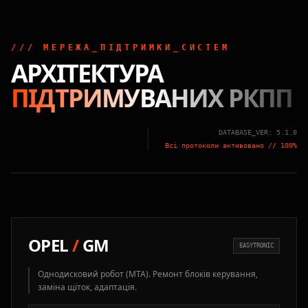
/// МЕРЕЖА_ПІДТРИМКИ_СИСТЕМ
АРХІТЕКТУРА
ПІДТРИМУВАНИХ РКПП
DATABASE_VER: 5.1.0
Всі протоколи активовано // 100%
OPEL
/
GM
EASYTRONIC
Однодисковий робот (MTA). Ремонт блоків керування,
заміна щіток, адаптація.