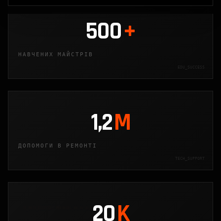
500
+
НАВЧЕНИХ МАЙСТРІВ
EDU_SUCCESS
1,2
M
ДОПОМОГИ В РЕМОНТІ
TECH_SUPPORT
20
K
TX_DATA_RECOVERY_PROTOCOL_88.04_ACK_LOADED