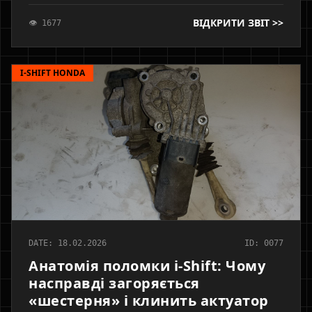
ходу, ризики розгерметизації блоку керування та
ВІДКРИТИ ЗВІТ >>
👁 1677
фізичні причини неможливості адаптації точки
схоплювання.
I-SHIFT HONDA
DATE: 18.02.2026
ID: 0077
Анатомія поломки i-Shift: Чому
насправді загоряється
«шестерня» і клинить актуатор