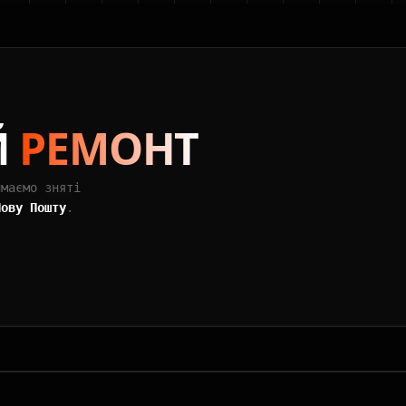
Й
РЕМОНТ
ймаємо зняті
Нову Пошту
.