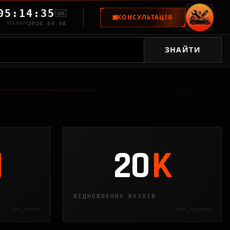
05:14:37
UA
КОНСУЛЬТАЦІЯ
SYS.DATE
2026.08.08
ЗНАЙТИ
M
20
K
ВІДНОВЛЕНИХ ВУЗЛІВ
TECH_SUPPORT
UNIT_RECOVERED