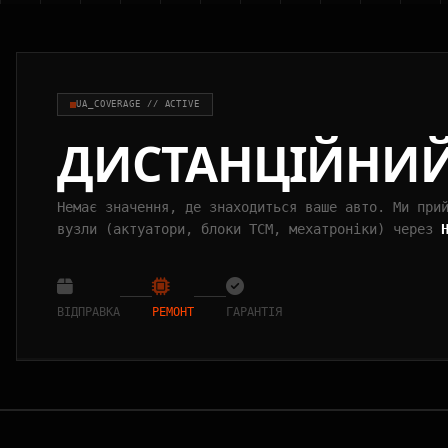
UA_COVERAGE // ACTIVE
ДИСТАНЦІЙНИ
Немає значення, де знаходиться ваше авто. Ми при
вузли (актуатори, блоки TCM, мехатроніки) через
ВІДПРАВКА
РЕМОНТ
ГАРАНТІЯ