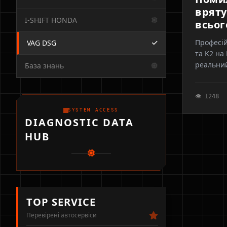
вряту
I-SHIFT HONDA
всьог
Професій
VAG DSG
та K2 на
реальний
База знань
обирають
👁 1248
SYSTEM ACCESS
DIAGNOSTIC DATA
HUB
TOP SERVICE
Перевірені автосервіси