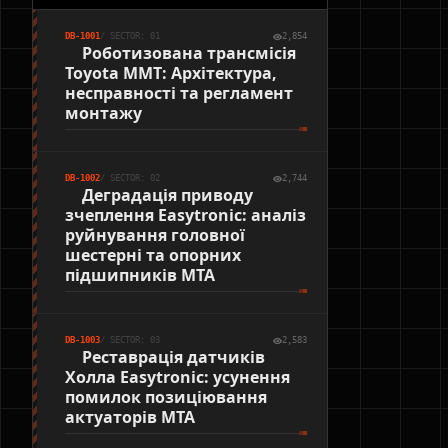
DB-1001
/ SECTOR: 01
2,854
Роботизована трансмісія
Toyota MMT: Архітектура,
несправності та регламент
монтажу
DB-1002
/ SECTOR: 02
2,744
Деградація приводу
зчеплення Easytronic: аналіз
руйнування головної
шестерні та опорних
підшипників MTA
DB-1003
/ SECTOR: 03
2,583
Реставрація датчиків
Холла Easytronic: усунення
помилок позиціювання
актуаторів MTA