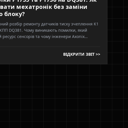
вати мехатронік без заміни
о блоку?
ний розбір ремонту датчиків тиску зчеплення K1
 КПП DQ381. Чому виникають помилки, який
 ресурс сенсорів та чому інженери Axonix
 Bosch та LuK
ВІДКРИТИ ЗВІТ >>