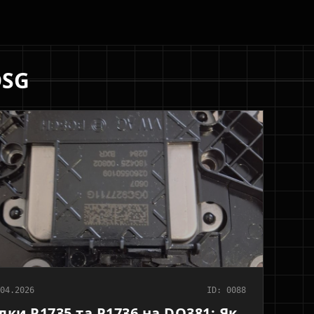
DSG
04.2026
ID: 0088
ки P1735 та P1736 на DQ381: Як