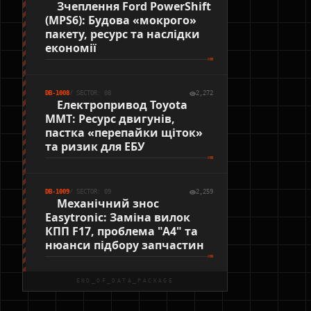
Зчеплення Ford PowerShift
(MPS6): Будова «мокрого»
пакету, ресурс та наслідки
економії
DB-1008
/ SECTOR: 08
2,272
Електропривод Toyota
MMT: Ресурс двигунів,
пастка «перепайки щіток»
та ризик для ЕБУ
DB-1009
/ SECTOR: 09
2,259
Механічний знос
Easytronic: Заміна вилок
КПП F17, проблема "А4" та
нюанси підбору запчастин
END_OF_DATA_PACKAGE