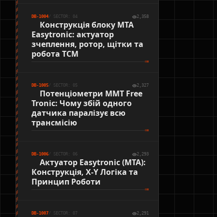
DB-1004
/ SECTOR: 04
2,358
Конструкція блоку MTA
Easytronic: актуатор
зчеплення, ротор, щітки та
робота TCM
DB-1005
/ SECTOR: 05
2,327
Потенціометри MMT Free
Tronic: Чому збій одного
датчика паралізує всю
трансмісію
DB-1006
/ SECTOR: 06
2,293
Актуатор Easytronic (MTA):
Конструкція, X-Y Логіка та
Принцип Роботи
DB-1007
/ SECTOR: 07
2,291