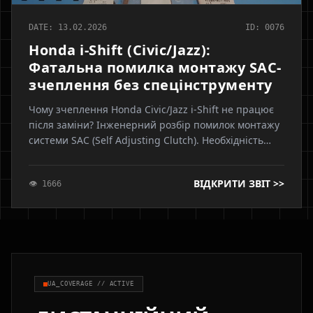
DATE: 13.02.2026
ID: 0076
Honda i-Shift (Civic/Jazz):
Фатальна помилка монтажу SAC-
зчеплення без спецінструменту
Чому зчеплення Honda Civic/Jazz i-Shift не працює
після заміни? Інженерний розбір помилок монтажу
системи SAC (Self Adjusting Clutch). Необхідність
попереднього натягу кошика спецінструментом та
наслідки неправильної установки для актуатора
ВІДКРИТИ ЗВІТ >>
👁 1666
робота
UA_COVERAGE // ACTIVE