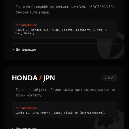
Трансмісії з подвійним зчепленням (Getrag 6DCT250/450).
Ремонт TCM, вилок.
/// SYS_MODELS:
Focus 3, Mondeo 4/5, Kuga, Fiesta, EcoSport, C-Max, S-
Max, Galaxy.
> Детальніше
HONDA
/
JPN
I-SHIFT
Гідравлічний робот. Ремонт актуаторів вижиму, навчання
точки контакту.
/// SYS_MODELS:
Civic 5D (UFO/Hatch), Jazz, Civic 4D (Hybrid/Robot).