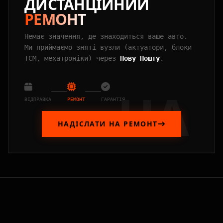
ДИСТАНЦІЙНИЙ
РЕМОНТ
Немає значення, де знаходиться ваше авто.
Ми приймаємо зняті вузли (актуатори, блоки
TCM, мехатроніки) через
Нову Пошту
.
UA
ВІДПРАВКА
РЕМОНТ
ГАРАНТІЯ
НАДІСЛАТИ НА РЕМОНТ