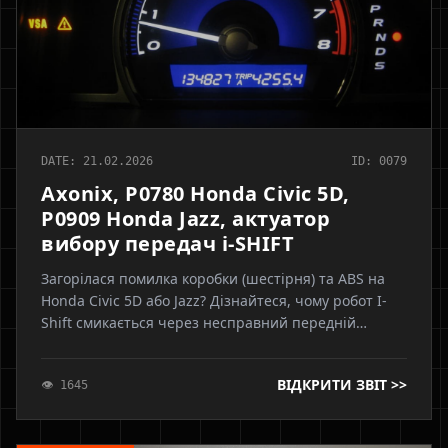
DATE: 21.02.2026
ID: 0079
Axonix, P0780 Honda Civic 5D,
P0909 Honda Jazz, актуатор
вибору передач i-SHIFT
Загорілася помилка коробки (шестірня) та ABS на
Honda Civic 5D або Jazz? Дізнайтеся, чому робот I-
Shift смикається через несправний передній
датчик ABS, чому категорично заборонено робити
адаптацію до заміни датчика та як правильно
ВІДКРИТИ ЗВІТ >>
👁 1645
вирішити проблему. Експертні поради від Axonix