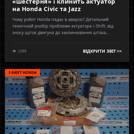
«шестерня» і клинить актуатор
на Honda Civic та Jazz
Чому робот Honda падає в аварію? Детальний
технічний розбір проблеми актуатора i-Shift: від
зносу щіток двигуна до заклинювання штока
вибору. Показуємо, чому простої чистки
недостатньо, навіщо потрібна поліровка,
ВІДКРИТИ ЗВІТ >>
👁 1209
оригінальні підшипники та чому без адаптації
геометрії ремонт не має сенсу. Інженерний підхід
від Axonix.
I-SHIFT HONDA