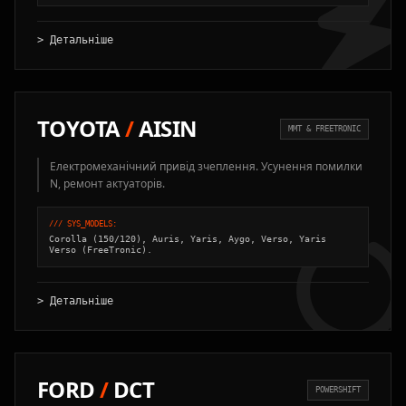
> Детальніше
TOYOTA
/
AISIN
MMT & FREETRONIC
Електромеханічний привід зчеплення. Усунення помилки
N, ремонт актуаторів.
/// SYS_MODELS:
Corolla (150/120), Auris, Yaris, Aygo, Verso, Yaris
Verso (FreeTronic).
> Детальніше
FORD
/
DCT
POWERSHIFT