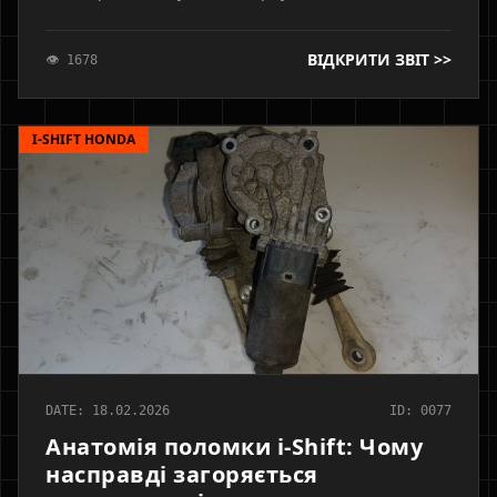
(аксіальний канал). Аналіз відмінностей робочого
ходу, ризики розгерметизації блоку керування та
ВІДКРИТИ ЗВІТ >>
👁 1678
фізичні причини неможливості адаптації точки
схоплювання.
I-SHIFT HONDA
DATE: 18.02.2026
ID: 0077
Анатомія поломки i-Shift: Чому
насправді загоряється