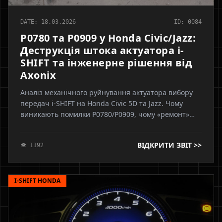
DATE: 18.03.2026
ID: 0084
P0780 та P0909 у Honda Civic/Jazz:
Деструкція штока актуатора i-
SHIFT та інженерне рішення від
Axonix
Аналіз механічного руйнування актуатора вибору
передач i-SHIFT на Honda Civic 5D та Jazz. Чому
виникають помилки P0780/P0909, чому «ремонт»
пластикового штока — це самообман, та як фахівці
Axonix повертають трансмісії заводський ресурс
ВІДКРИТИ ЗВІТ >>
👁 1192
I-SHIFT HONDA