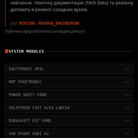
навчання, технічну документацію (Tech Data) та реальну
допомогу в ремонті складних вузлів.
/// MISSION: REVERSE_ENGINEERING
Публічна оферта
Політика конфіденційності
SYSTEM MODULES
EASYTRONIC OPEL
01
MMT FREETRONIC
02
POWER SHIFT FORD
03
SELESPEED FIAT ALFA LANCIA
04
DURASHIFT EST FORD
05
VAG DS085 AUDI A2
06