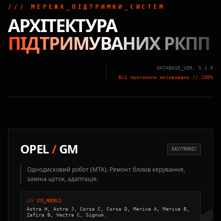
/// МЕРЕЖА_ПІДТРИМКИ_СИСТЕМ
АРХІТЕКТУРА
ПІДТРИМУВАНИХ РКПП
DATABASE_VER: 5.1.0
Всі протоколи активовано // 100%
OPEL
/
GM
EASYTRONIC
Однодисковий робот (MTA). Ремонт блоків керування,
заміна щіток, адаптація.
/// SYS_MODELS:
Astra H, Astra J, Corsa C, Corsa D, Meriva A, Meriva B,
Zafira B, Vectra C, Signum.