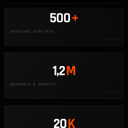
500
+
НАВЧЕНИХ МАЙСТРІВ
EDU_SUCCESS
1,2
M
ДОПОМОГИ В РЕМОНТІ
TECH_SUPPORT
20
K
TX_DATA_RECOVERY_PROTOCOL_88.04_ACK_LOADED